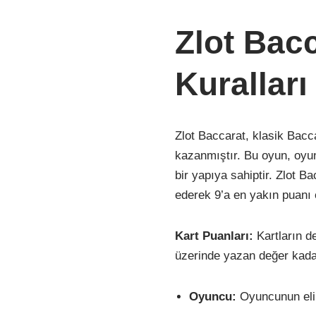
Zlot Bac
Kuralları
Zlot Baccarat, klasik Bacca
kazanmıştır. Bu oyun, oyunc
bir yapıya sahiptir. Zlot 
ederek 9’a en yakın puanı 
Kart Puanları:
Kartların de
üzerinde yazan değer kadar
Oyuncu:
Oyuncunun elin