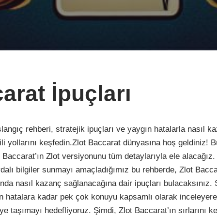
arat İpuçları
şlangıç rehberi, stratejik ipuçları ve yaygın hatalarla nasıl 
li yollarını keşfedin.Zlot Baccarat dünyasına hoş geldiniz! 
 Baccarat’ın Zlot versiyonunu tüm detaylarıyla ele alacağız.
aydalı bilgiler sunmayı amaçladığımız bu rehberde, Zlot Bacc
unda nasıl kazanç sağlanacağına dair ipuçları bulacaksınız. S
 hatalara kadar pek çok konuyu kapsamlı olarak inceleyere
eye taşımayı hedefliyoruz. Şimdi, Zlot Baccarat’ın sırlarını 