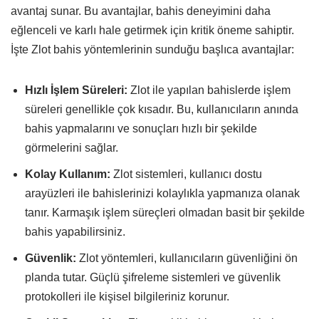
avantaj sunar. Bu avantajlar, bahis deneyimini daha
eğlenceli ve karlı hale getirmek için kritik öneme sahiptir.
İşte Zlot bahis yöntemlerinin sunduğu başlıca avantajlar:
Hızlı İşlem Süreleri:
Zlot ile yapılan bahislerde işlem
süreleri genellikle çok kısadır. Bu, kullanıcıların anında
bahis yapmalarını ve sonuçları hızlı bir şekilde
görmelerini sağlar.
Kolay Kullanım:
Zlot sistemleri, kullanıcı dostu
arayüzleri ile bahislerinizi kolaylıkla yapmanıza olanak
tanır. Karmaşık işlem süreçleri olmadan basit bir şekilde
bahis yapabilirsiniz.
Güvenlik:
Zlot yöntemleri, kullanıcıların güvenliğini ön
planda tutar. Güçlü şifreleme sistemleri ve güvenlik
protokolleri ile kişisel bilgileriniz korunur.