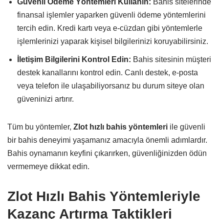
Güvenli Ödeme Yöntemleri Kullanın:
Bahis sitelerinde
finansal işlemler yaparken güvenli ödeme yöntemlerini
tercih edin. Kredi kartı veya e-cüzdan gibi yöntemlerle
işlemlerinizi yaparak kişisel bilgilerinizi koruyabilirsiniz.
İletişim Bilgilerini Kontrol Edin:
Bahis sitesinin müşteri
destek kanallarını kontrol edin. Canlı destek, e-posta
veya telefon ile ulaşabiliyorsanız bu durum siteye olan
güveninizi artırır.
Tüm bu yöntemler,
Zlot hızlı bahis yöntemleri
ile güvenli
bir bahis deneyimi yaşamanız amacıyla önemli adımlardır.
Bahis oynamanın keyfini çıkarırken, güvenliğinizden ödün
vermemeye dikkat edin.
Zlot Hızlı Bahis Yöntemleriyle
Kazanç Artırma Taktikleri