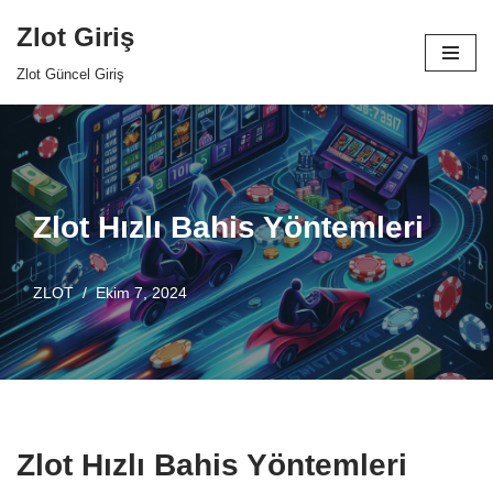
Zlot Giriş
İçeriğe
Zlot Güncel Giriş
geç
Zlot Hızlı Bahis Yöntemleri
ZLOT
Ekim 7, 2024
Zlot Hızlı Bahis Yöntemleri