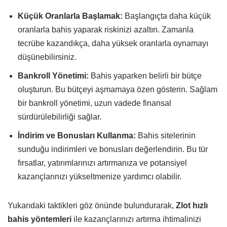
Küçük Oranlarla Başlamak:
Başlangıçta daha küçük
oranlarla bahis yaparak riskinizi azaltın. Zamanla
tecrübe kazandıkça, daha yüksek oranlarla oynamayı
düşünebilirsiniz.
Bankroll Yönetimi:
Bahis yaparken belirli bir bütçe
oluşturun. Bu bütçeyi aşmamaya özen gösterin. Sağlam
bir bankroll yönetimi, uzun vadede finansal
sürdürülebilirliği sağlar.
İndirim ve Bonusları Kullanma:
Bahis sitelerinin
sunduğu indirimleri ve bonusları değerlendirin. Bu tür
fırsatlar, yatırımlarınızı artırmanıza ve potansiyel
kazançlarınızı yükseltmenize yardımcı olabilir.
Yukarıdaki taktikleri göz önünde bulundurarak,
Zlot hızlı
bahis yöntemleri
ile kazançlarınızı artırma ihtimalinizi