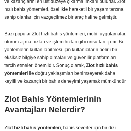
ve kazançlarını en üst düzeye çıkarma imkanı bulurlar. Zlot
hızlı bahis yöntemleri, özellikle hareketli bir yaşam tarzına
sahip olanlar için vazgeçilmez bir araç haline gelmiştir.
Bazı popular Zlot hızlı bahis yöntemleri, mobil uygulamalar,
oturum açma hızları ve işlem hızları gibi unsurları içerir. Bu
yöntemlerin kullanılabilmesi için kullanıcıların belirli bir
eksiksiz bilgiye sahip olmaları ve güvenilir platformları
tercih etmeleri önemlidir. Sonuç olarak,
Zlot hızlı bahis
yöntemleri
ile doğru yaklaşımları benimseyerek daha
keyifli ve kazançlı bir bahis deneyimi yaşamak mümkündür.
Zlot Bahis Yöntemlerinin
Avantajları Nelerdir?
Zlot hızlı bahis yöntemleri
, bahis severler için bir dizi