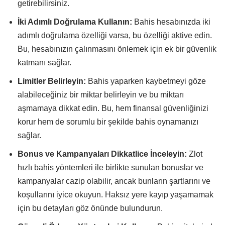
getirebilirsiniz.
İki Adımlı Doğrulama Kullanın:
Bahis hesabınızda iki
adımlı doğrulama özelliği varsa, bu özelliği aktive edin.
Bu, hesabınızın çalınmasını önlemek için ek bir güvenlik
katmanı sağlar.
Limitler Belirleyin:
Bahis yaparken kaybetmeyi göze
alabileceğiniz bir miktar belirleyin ve bu miktarı
aşmamaya dikkat edin. Bu, hem finansal güvenliğinizi
korur hem de sorumlu bir şekilde bahis oynamanızı
sağlar.
Bonus ve Kampanyaları Dikkatlice İnceleyin:
Zlot
hızlı bahis yöntemleri ile birlikte sunulan bonuslar ve
kampanyalar cazip olabilir, ancak bunların şartlarını ve
koşullarını iyice okuyun. Haksız yere kayıp yaşamamak
için bu detayları göz önünde bulundurun.