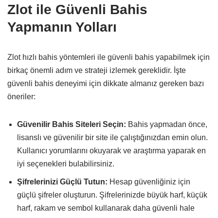
Zlot ile Güvenli Bahis
Yapmanın Yolları
Zlot hızlı bahis yöntemleri ile güvenli bahis yapabilmek için
birkaç önemli adım ve strateji izlemek gereklidir. İşte
güvenli bahis deneyimi için dikkate almanız gereken bazı
öneriler:
Güvenilir Bahis Siteleri Seçin:
Bahis yapmadan önce,
lisanslı ve güvenilir bir site ile çalıştığınızdan emin olun.
Kullanıcı yorumlarını okuyarak ve araştırma yaparak en
iyi seçenekleri bulabilirsiniz.
Şifrelerinizi Güçlü Tutun:
Hesap güvenliğiniz için
güçlü şifreler oluşturun. Şifrelerinizde büyük harf, küçük
harf, rakam ve sembol kullanarak daha güvenli hale