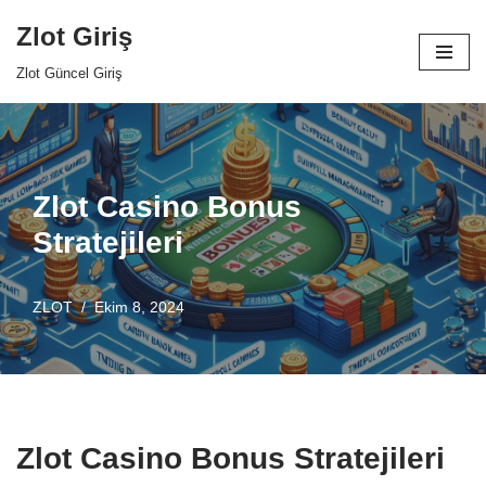
Zlot Giriş
İçeriğe
Zlot Güncel Giriş
geç
Zlot Casino Bonus
Stratejileri
ZLOT
Ekim 8, 2024
Zlot Casino Bonus Stratejileri