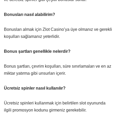
Bonusları nasıl alabilirim?
Bonusları almak için Zlot Casino’ya üye olmanız ve gerekli
koşulları sağlamanız yeterlidir.
Bonus şartları genellikle nelerdir?
Bonus şartları, çevrim koşulları, süre sınırlamaları ve en az
miktar yatırma gibi unsurları içerir.
Ücretsiz spinler nasıl kullanılır?
Ücretsiz spinleri kullanmak için belirtilen slot oyununda
ilgili promosyon kodunu girmeniz gerekebilir.