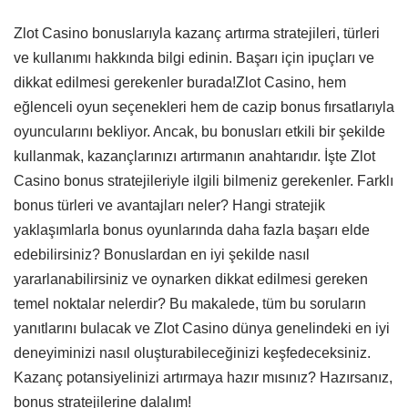
Zlot Casino bonuslarıyla kazanç artırma stratejileri, türleri
ve kullanımı hakkında bilgi edinin. Başarı için ipuçları ve
dikkat edilmesi gerekenler burada!Zlot Casino, hem
eğlenceli oyun seçenekleri hem de cazip bonus fırsatlarıyla
oyuncularını bekliyor. Ancak, bu bonusları etkili bir şekilde
kullanmak, kazançlarınızı artırmanın anahtarıdır. İşte Zlot
Casino bonus stratejileriyle ilgili bilmeniz gerekenler. Farklı
bonus türleri ve avantajları neler? Hangi stratejik
yaklaşımlarla bonus oyunlarında daha fazla başarı elde
edebilirsiniz? Bonuslardan en iyi şekilde nasıl
yararlanabilirsiniz ve oynarken dikkat edilmesi gereken
temel noktalar nelerdir? Bu makalede, tüm bu soruların
yanıtlarını bulacak ve Zlot Casino dünya genelindeki en iyi
deneyiminizi nasıl oluşturabileceğinizi keşfedeceksiniz.
Kazanç potansiyelinizi artırmaya hazır mısınız? Hazırsanız,
bonus stratejilerine dalalım!