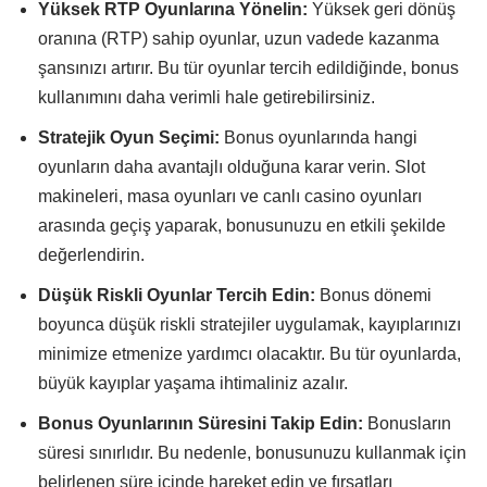
Yüksek RTP Oyunlarına Yönelin:
Yüksek geri dönüş
oranına (RTP) sahip oyunlar, uzun vadede kazanma
şansınızı artırır. Bu tür oyunlar tercih edildiğinde, bonus
kullanımını daha verimli hale getirebilirsiniz.
Stratejik Oyun Seçimi:
Bonus oyunlarında hangi
oyunların daha avantajlı olduğuna karar verin. Slot
makineleri, masa oyunları ve canlı casino oyunları
arasında geçiş yaparak, bonusunuzu en etkili şekilde
değerlendirin.
Düşük Riskli Oyunlar Tercih Edin:
Bonus dönemi
boyunca düşük riskli stratejiler uygulamak, kayıplarınızı
minimize etmenize yardımcı olacaktır. Bu tür oyunlarda,
büyük kayıplar yaşama ihtimaliniz azalır.
Bonus Oyunlarının Süresini Takip Edin:
Bonusların
süresi sınırlıdır. Bu nedenle, bonusunuzu kullanmak için
belirlenen süre içinde hareket edin ve fırsatları