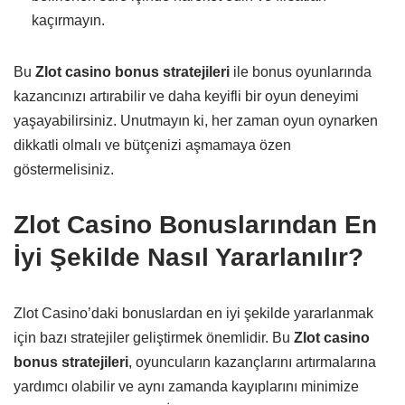
kaçırmayın.
Bu
Zlot casino bonus stratejileri
ile bonus oyunlarında
kazancınızı artırabilir ve daha keyifli bir oyun deneyimi
yaşayabilirsiniz. Unutmayın ki, her zaman oyun oynarken
dikkatli olmalı ve bütçenizi aşmamaya özen
göstermelisiniz.
Zlot Casino Bonuslarından En
İyi Şekilde Nasıl Yararlanılır?
Zlot Casino’daki bonuslardan en iyi şekilde yararlanmak
için bazı stratejiler geliştirmek önemlidir. Bu
Zlot casino
bonus stratejileri
, oyuncuların kazançlarını artırmalarına
yardımcı olabilir ve aynı zamanda kayıplarını minimize