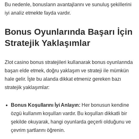
Bu nedenle, bonusların avantajlarını ve sunuluş şekillerini
iyi analiz etmekte fayda vardır.
Bonus Oyunlarında Başarı İçin
Stratejik Yaklaşımlar
Zlot casino bonus stratejileri kullanarak bonus oyunlarında
başarı elde etmek, doğru yaklaşım ve strateji ile mümkün
hale gelir. İşte bu alanda dikkat etmeniz gereken bazı
stratejik yaklaşımlar:
Bonus Koşullarını İyi Anlayın:
Her bonusun kendine
özgü kullanım koşulları vardır. Bu koşulları dikkatli bir
şekilde okuyarak, hangi oyunlarda geçerli olduğunu ve
çevrim şartlarını öğrenin.