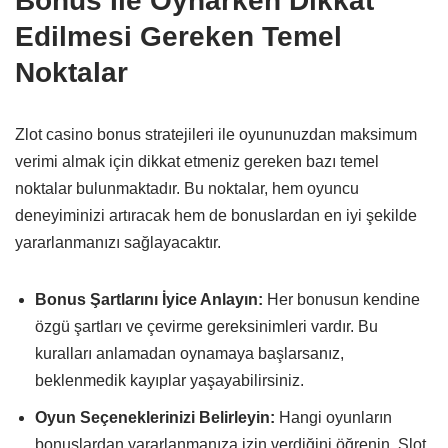
Bonus İle Oynarken Dikkat
Edilmesi Gereken Temel
Noktalar
Zlot casino bonus stratejileri ile oyununuzdan maksimum
verimi almak için dikkat etmeniz gereken bazı temel
noktalar bulunmaktadır. Bu noktalar, hem oyuncu
deneyiminizi artıracak hem de bonuslardan en iyi şekilde
yararlanmanızı sağlayacaktır.
Bonus Şartlarını İyice Anlayın:
Her bonusun kendine
özgü şartları ve çevirme gereksinimleri vardır. Bu
kuralları anlamadan oynamaya başlarsanız,
beklenmedik kayıplar yaşayabilirsiniz.
Oyun Seçeneklerinizi Belirleyin:
Hangi oyunların
bonuslardan yararlanmanıza izin verdiğini öğrenin. Slot