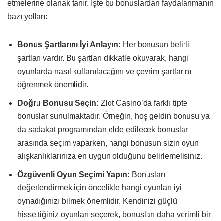
etmelerine olanak tanır. İşte bu bonuslardan faydalanmanın
bazı yolları:
Bonus Şartlarını İyi Anlayın:
Her bonusun belirli
şartları vardır. Bu şartları dikkatle okuyarak, hangi
oyunlarda nasıl kullanılacağını ve çevrim şartlarını
öğrenmek önemlidir.
Doğru Bonusu Seçin:
Zlot Casino’da farklı tipte
bonuslar sunulmaktadır. Örneğin, hoş geldin bonusu ya
da sadakat programından elde edilecek bonuslar
arasında seçim yaparken, hangi bonusun sizin oyun
alışkanlıklarınıza en uygun olduğunu belirlemelisiniz.
Özgüvenli Oyun Seçimi Yapın:
Bonusları
değerlendirmek için öncelikle hangi oyunları iyi
oynadığınızı bilmek önemlidir. Kendinizi güçlü
hissettiğiniz oyunları seçerek, bonusları daha verimli bir