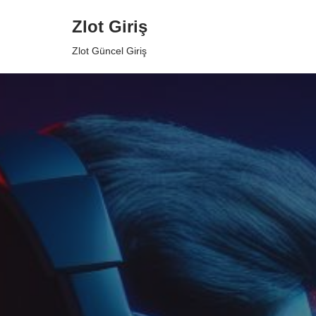
Zlot Giriş
İçeriğe
Zlot Güncel Giriş
geç