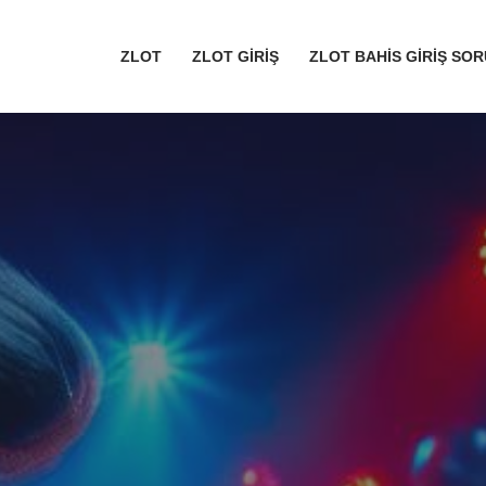
ZLOT
ZLOT GIRIŞ
ZLOT BAHIS GIRIŞ SO