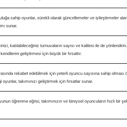
pluluğa sahip oyunlar, sürekli olarak güncellemeler ve iyileştirmeler alar
amı sunar.
izi, katılabileceğiniz turnuvaların sayısı ve kalitesi ile de yönlendirin
endilerini geliştirmesi için büyük bir fırsattır.
asında rekabet edebilmek için yeterli oyuncu sayısına sahip olması ö
i oyunlar, takımınızı geliştirmek için fırsatlar sunar.
yunun öğrenme eğrisi, takımınızın ve bireysel oyuncuların hızlı bir ş