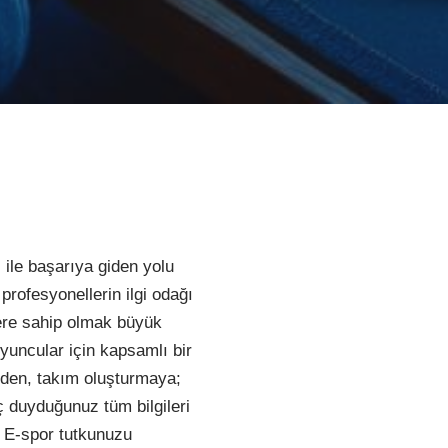
 ile başarıya giden yolu
profesyonellerin ilgi odağı
ilere sahip olmak büyük
yuncular için kapsamlı bir
nden, takım oluşturmaya;
ç duyduğunuz tüm bilgileri
. E-spor tutkunuzu