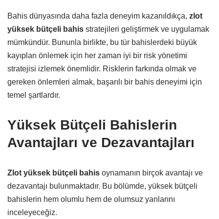
Bahis dünyasında daha fazla deneyim kazanıldıkça,
zlot
yüksek bütçeli bahis
stratejileri geliştirmek ve uygulamak
mümkündür. Bununla birlikte, bu tür bahislerdeki büyük
kayıpları önlemek için her zaman iyi bir risk yönetimi
stratejisi izlemek önemlidir. Risklerin farkında olmak ve
gereken önlemleri almak, başarılı bir bahis deneyimi için
temel şartlardır.
Yüksek Bütçeli Bahislerin
Avantajları ve Dezavantajları
Zlot yüksek bütçeli bahis
oynamanın birçok avantajı ve
dezavantajı bulunmaktadır. Bu bölümde, yüksek bütçeli
bahislerin hem olumlu hem de olumsuz yanlarını
inceleyeceğiz.