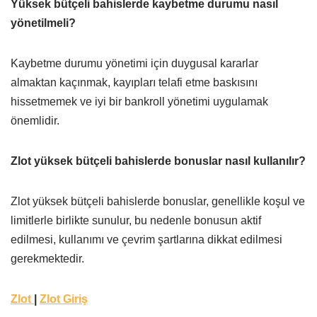
Yüksek bütçeli bahislerde kaybetme durumu nasıl
yönetilmeli?
Kaybetme durumu yönetimi için duygusal kararlar
almaktan kaçınmak, kayıpları telafi etme baskısını
hissetmemek ve iyi bir bankroll yönetimi uygulamak
önemlidir.
Zlot yüksek bütçeli bahislerde bonuslar nasıl kullanılır?
Zlot yüksek bütçeli bahislerde bonuslar, genellikle koşul ve
limitlerle birlikte sunulur, bu nedenle bonusun aktif
edilmesi, kullanımı ve çevrim şartlarına dikkat edilmesi
gerekmektedir.
Zlot
|
Zlot Giriş