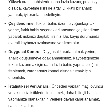
Yüksek oranlı bahislerde daha fazla kazanç potansiyeli
olsa da, kaybetme riski de artar. Dikkatli bir analiz
yaparak, iyi oranları hedefleyin.
Çeşitlendirme:
Tek bir bahis üzerine yoğunlaşmak
yerine, farklı bahis seçenekleri arasında çeşitlendirme
yaparak riskinizi dağıtabilirsiniz. Bu, kayıp durumunda
overall kaybınızı azalmasına yardımcı olur.
Duygusal Kontrol:
Duygusal kararlar almak yerine,
analitik düşünmeye odaklanmalısınız. Kaybettiğinizde
tekrar kazanmak için daha fazla bahis yapma isteğini
frenlemek, zararlarınızı kontrol altında tutmak için
önemlidir.
İstatistiksel Veri Analizi:
Önceden yapılan maç, oyuncu
ve takım istatistiklerini incelemek, daha bilinçli bahisler
yapmanıza olanak tanır. Verilere dayalı kararlar almak,
şansınızı artırır.