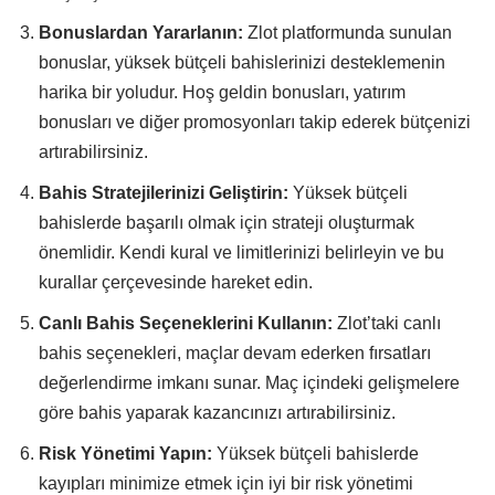
Bonuslardan Yararlanın:
Zlot platformunda sunulan
bonuslar, yüksek bütçeli bahislerinizi desteklemenin
harika bir yoludur. Hoş geldin bonusları, yatırım
bonusları ve diğer promosyonları takip ederek bütçenizi
artırabilirsiniz.
Bahis Stratejilerinizi Geliştirin:
Yüksek bütçeli
bahislerde başarılı olmak için strateji oluşturmak
önemlidir. Kendi kural ve limitlerinizi belirleyin ve bu
kurallar çerçevesinde hareket edin.
Canlı Bahis Seçeneklerini Kullanın:
Zlot’taki canlı
bahis seçenekleri, maçlar devam ederken fırsatları
değerlendirme imkanı sunar. Maç içindeki gelişmelere
göre bahis yaparak kazancınızı artırabilirsiniz.
Risk Yönetimi Yapın:
Yüksek bütçeli bahislerde
kayıpları minimize etmek için iyi bir risk yönetimi