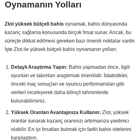
Oynamanın Yolları
Zlot yüksek bütçeli bahis
oynamak, bahis dünyasında
kazanç sağlama konusunda birçok fırsat sunar. Ancak, bu
süreçte dikkat edilmesi gereken bazı önemli noktalar vardır.
İşte Zlot ile yüksek bütçeli bahis oynamanın yolları:
Detaylı Araştırma Yapın:
Bahis yapmadan önce, ilgili
oyunları ve takımları araştırmak önemlidir. İstatistikler,
önceki maç sonuçları ve oyuncu performansları gibi
verileri inceleyerek daha bilinçli tahminlerde
bulunabilirsiniz.
Yüksek Oranları Avantajınıza Kullanın:
Zlot, yüksek
oranlar sunarak kazanç oranınızı artırmanıza yardımcı
olabilir. En iyi fırsatları bulmak için farklı bahis sitelerini
karşılaştırın.