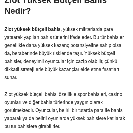
Zlot Yüksek Bütçeli Bahis
Nedir?
Zlot yüksek bütçeli bahis
, yüksek miktarlarda para
yatırarak yapılan bahis türlerini ifade eder. Bu tür bahisler
genellikle daha yüksek kazanç potansiyeline sahip olsa
da, beraberinde büyük riskler de taşır. Yüksek bütçeli
bahisler, deneyimli oyuncular için cazip olabilir, çünkü
dikkatli stratejilerle büyük kazançlar elde etme fırsatları
sunar.
Zlot yüksek bütçeli bahis, özellikle spor bahisleri, casino
oyunları ve diğer bahis türlerinde yaygın olarak
görülmektedir. Oyuncular, belirli bir tutarda para ile bahis
yaparak ya da belirli oyunlarda yüksek bahislere katılarak
bu tür bahislere girebilirler.