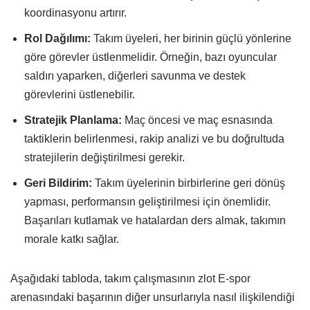
koordinasyonu artırır.
Rol Dağılımı:
Takım üyeleri, her birinin güçlü yönlerine
göre görevler üstlenmelidir. Örneğin, bazı oyuncular
saldırı yaparken, diğerleri savunma ve destek
görevlerini üstlenebilir.
Stratejik Planlama:
Maç öncesi ve maç esnasında
taktiklerin belirlenmesi, rakip analizi ve bu doğrultuda
stratejilerin değiştirilmesi gerekir.
Geri Bildirim:
Takım üyelerinin birbirlerine geri dönüş
yapması, performansın geliştirilmesi için önemlidir.
Başarıları kutlamak ve hatalardan ders almak, takımın
morale katkı sağlar.
Aşağıdaki tabloda, takım çalışmasının zlot E-spor
arenasındaki başarının diğer unsurlarıyla nasıl ilişkilendiği