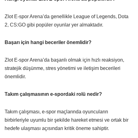
Zlot E-spor Arena’da genellikle League of Legends, Dota
2, CS:GO gibi popüler oyunlar yer almaktadır.
Başarı için hangi beceriler önemlidir?
Zlot E-spor Arena’da başarılı olmak için hızlı reaksiyon,
stratejik düşünme, stres yönetimi ve iletişim becerileri
önemlidir.
Takım çalışmasının e-spordaki rolü nedir?
Takım çalışması, e-spor maçlarında oyuncuların
birbirleriyle uyumlu bir şekilde hareket etmesi ve ortak bir
hedefe ulaşması açısından kritik öneme sahiptir.