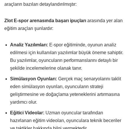
araçların bazıları detaylandırılmıştır:
Zlot E-spor arenasında başarı ipuçları
arasında yer alan
eğitim araçları şunlardır:
Analiz Yazılımları:
E-spor eğitiminde, oyunun analiz
edilmesi için kullanılan yazılımlar büyük öneme sahiptir.
Bu yazılımlar, oyuncuların performanslarını detaylı bir
şekilde incelemelerine olanak tanır.
Simülasyon Oyunları:
Gerçek maç senaryolarını taklit
eden simülasyon oyunları, oyuncuların strateji
geliştirmesine ve doğaçlama yeteneklerini artırmasına
yardımcı olur.
Eğitici Videolar:
Uzman oyuncular tarafından
hazırlanan eğitim videoları, oyunculara teknik beceriler
ve taktikler hakkında bilgi vermektedir.