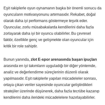
Eşit rakiplerle oyun oynamanın başka bir önemli sonucu da
oyuncuların motivasyonunu artırmasıdır. Rekabet, doğal
olarak daha iyi performans göstermeye teşvik eder.
Oyuncular, zorlu müsabakalarda kendilerini daha fazla
zorlayarak daha iyi bir oyuncu olabilirler. Bu çevresel
faktör, özellikle genç ve gelişmekte olan oyuncular için
kritik bir role sahiptir.
Bunun yanında,
zlot E-spor arenasında başarı ipuçları
arasında en iyi takımların uyguladığı bir diğer yöntemde,
analiz ve değerlendirme süreçlerinin düzenli olarak
yapılmasıdır. Eşit rakiplerle yapılan mücadeleler sonrası,
ortaya çıkan veriler sayesinde oyuncular geliştirdikleri
stratejiler üzerinde düşünerek, daha fazla tecrübe kazanıp
kendilerini daha ilerideki mücadelelere hazırlayabilirler.