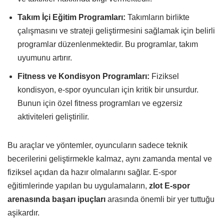
Takım İçi Eğitim Programları:
Takımların birlikte
çalışmasını ve strateji geliştirmesini sağlamak için belirli
programlar düzenlenmektedir. Bu programlar, takım
uyumunu artırır.
Fitness ve Kondisyon Programları:
Fiziksel
kondisyon, e-spor oyuncuları için kritik bir unsurdur.
Bunun için özel fitness programları ve egzersiz
aktiviteleri geliştirilir.
Bu araçlar ve yöntemler, oyuncuların sadece teknik
becerilerini geliştirmekle kalmaz, aynı zamanda mental ve
fiziksel açıdan da hazır olmalarını sağlar. E-spor
eğitimlerinde yapılan bu uygulamaların,
zlot E-spor
arenasında başarı ipuçları
arasında önemli bir yer tuttuğu
aşikardır.