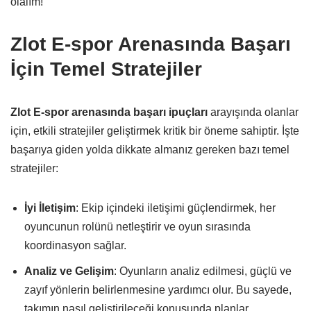
olalım!
Zlot E-spor Arenasında Başarı
İçin Temel Stratejiler
Zlot E-spor arenasında başarı ipuçları
arayışında olanlar
için, etkili stratejiler geliştirmek kritik bir öneme sahiptir. İşte
başarıya giden yolda dikkate almanız gereken bazı temel
stratejiler:
İyi İletişim
: Ekip içindeki iletişimi güçlendirmek, her
oyuncunun rolünü netleştirir ve oyun sırasında
koordinasyon sağlar.
Analiz ve Gelişim
: Oyunların analiz edilmesi, güçlü ve
zayıf yönlerin belirlenmesine yardımcı olur. Bu sayede,
takımın nasıl geliştirileceği konusunda planlar