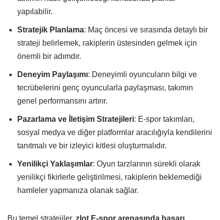
yapılabilir.
Stratejik Planlama
: Maç öncesi ve sırasında detaylı bir
strateji belirlemek, rakiplerin üstesinden gelmek için
önemli bir adımdır.
Deneyim Paylaşımı
: Deneyimli oyuncuların bilgi ve
tecrübelerini genç oyuncularla paylaşması, takımın
genel performansını artırır.
Pazarlama ve İletişim Stratejileri
: E-spor takımları,
sosyal medya ve diğer platformlar aracılığıyla kendilerini
tanıtmalı ve bir izleyici kitlesi oluşturmalıdır.
Yenilikçi Yaklaşımlar
: Oyun tarzlarının sürekli olarak
yenilikçi fikirlerle geliştirilmesi, rakiplerin beklemediği
hamleler yapmanıza olanak sağlar.
Bu temel stratejiler,
zlot E-spor arenasında başarı