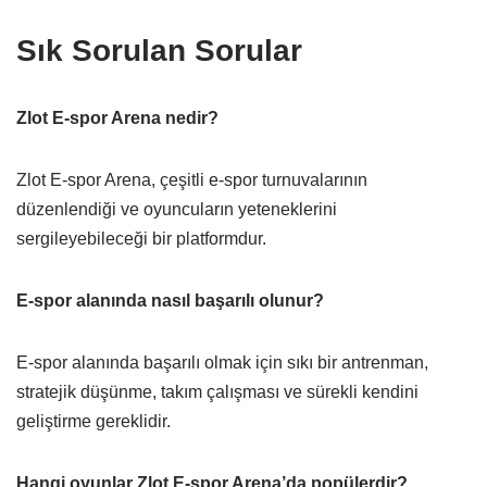
Sık Sorulan Sorular
Zlot E-spor Arena nedir?
Zlot E-spor Arena, çeşitli e-spor turnuvalarının
düzenlendiği ve oyuncuların yeteneklerini
sergileyebileceği bir platformdur.
E-spor alanında nasıl başarılı olunur?
E-spor alanında başarılı olmak için sıkı bir antrenman,
stratejik düşünme, takım çalışması ve sürekli kendini
geliştirme gereklidir.
Hangi oyunlar Zlot E-spor Arena’da popülerdir?