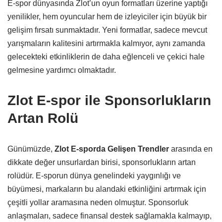
E-spor dünyasında Zlot’un oyun formatları üzerine yaptığı
yenilikler, hem oyuncular hem de izleyiciler için büyük bir
gelişim fırsatı sunmaktadır. Yeni formatlar, sadece mevcut
yarışmaların kalitesini artırmakla kalmıyor, aynı zamanda
gelecekteki etkinliklerin de daha eğlenceli ve çekici hale
gelmesine yardımcı olmaktadır.
Zlot E-spor ile Sponsorlukların
Artan Rolü
Günümüzde,
Zlot E-sporda Gelişen Trendler
arasında en
dikkate değer unsurlardan birisi, sponsorlukların artan
rolüdür. E-sporun dünya genelindeki yaygınlığı ve
büyümesi, markaların bu alandaki etkinliğini artırmak için
çeşitli yollar aramasına neden olmuştur. Sponsorluk
anlaşmaları, sadece finansal destek sağlamakla kalmayıp,