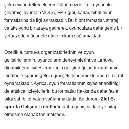
çekmeyi hedeflemektedir. Günümüzde, çok oyunculu
çevrimiçi oyunlar (MOBA, FPS gibi) kadar, hibrit oyun
formatlarına da ilgi artmaktadır. Bu hibrit formatlar, strateji
ve aksiyonu bir araya getirerek, oyunculara daha geniş bir
yelpazede mücadele etme imkanı sağlamaktadır.
Özellikle, turnuva organizatörlerinin ve oyun
geliştiricilerinin, oyuncuların deneyimlerini ve turnuva
dinamiklerini iyileştirmek için geliştirdiği farklı kurallar ve
modlar, e-sporun geleceğini şekillendirmekte önemli bir rol
oynamaktadır. Ayrıca, oyun formatlarının kıyaslanabilirliği
de arttıkça, izleyicilerin bu formatlar hakkında daha fazla
bilgi sahibi olmaları sağlanmaktadır. Bu durum,
Zlot E-
sporda Gelişen Trendler
‘in daha geniş bir kitleye hitap
etmesine olanak tanımaktadır.