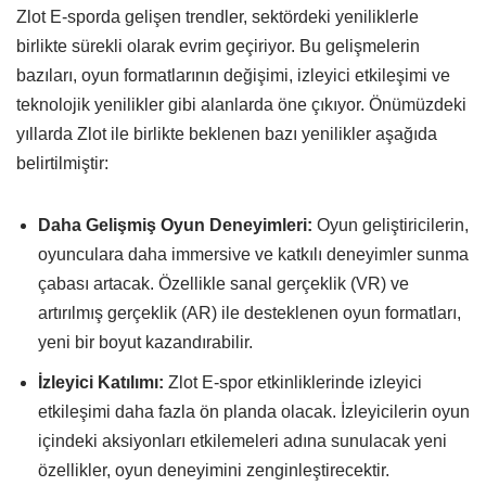
Zlot E-sporda gelişen trendler, sektördeki yeniliklerle
birlikte sürekli olarak evrim geçiriyor. Bu gelişmelerin
bazıları, oyun formatlarının değişimi, izleyici etkileşimi ve
teknolojik yenilikler gibi alanlarda öne çıkıyor. Önümüzdeki
yıllarda Zlot ile birlikte beklenen bazı yenilikler aşağıda
belirtilmiştir:
Daha Gelişmiş Oyun Deneyimleri:
Oyun geliştiricilerin,
oyunculara daha immersive ve katkılı deneyimler sunma
çabası artacak. Özellikle sanal gerçeklik (VR) ve
artırılmış gerçeklik (AR) ile desteklenen oyun formatları,
yeni bir boyut kazandırabilir.
İzleyici Katılımı:
Zlot E-spor etkinliklerinde izleyici
etkileşimi daha fazla ön planda olacak. İzleyicilerin oyun
içindeki aksiyonları etkilemeleri adına sunulacak yeni
özellikler, oyun deneyimini zenginleştirecektir.