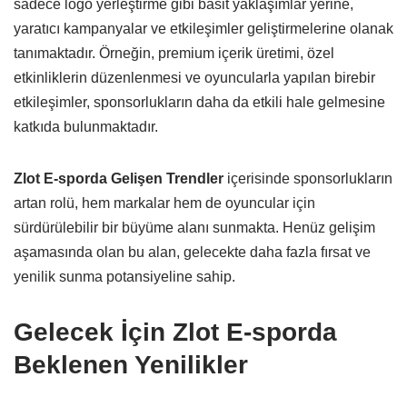
sadece logo yerleştirme gibi basit yaklaşımlar yerine,
yaratıcı kampanyalar ve etkileşimler geliştirmelerine olanak
tanımaktadır. Örneğin, premium içerik üretimi, özel
etkinliklerin düzenlenmesi ve oyuncularla yapılan birebir
etkileşimler, sponsorlukların daha da etkili hale gelmesine
katkıda bulunmaktadır.
Zlot E-sporda Gelişen Trendler
içerisinde sponsorlukların
artan rolü, hem markalar hem de oyuncular için
sürdürülebilir bir büyüme alanı sunmakta. Henüz gelişim
aşamasında olan bu alan, gelecekte daha fazla fırsat ve
yenilik sunma potansiyeline sahip.
Gelecek İçin Zlot E-sporda
Beklenen Yenilikler