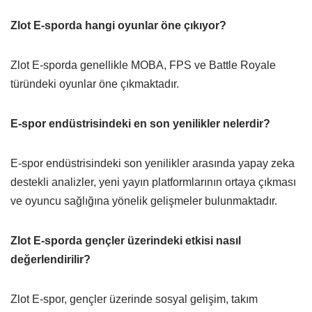
Zlot E-sporda hangi oyunlar öne çıkıyor?
Zlot E-sporda genellikle MOBA, FPS ve Battle Royale
türündeki oyunlar öne çıkmaktadır.
E-spor endüstrisindeki en son yenilikler nelerdir?
E-spor endüstrisindeki son yenilikler arasında yapay zeka
destekli analizler, yeni yayın platformlarının ortaya çıkması
ve oyuncu sağlığına yönelik gelişmeler bulunmaktadır.
Zlot E-sporda gençler üzerindeki etkisi nasıl
değerlendirilir?
Zlot E-spor, gençler üzerinde sosyal gelişim, takım