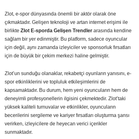
Zlot, e-spor dünyasında önemli bir aktör olarak öne
çıkmaktadır. Gelişen teknoloji ve artan internet erişimi ile
birlikte
Zlot E-sporda Gelişen Trendler
arasında kendine
sağlam bir yer edinmiştir. Bu platform, sadece oyuncular
için değil, aynı zamanda izleyiciler ve sponsorluk fırsatları
için de büyük bir çekim merkezi haline gelmiştir.
Zlot’un sunduğu olanaklar, rekabetçi oyunların yanısını, e-
spor etkinliklerini ve topluluk etkileşimlerini de
kapsamaktadır. Bu durum, hem yeni oyuncuların hem de
deneyimli profesyonellerin ilgisini çekmektedir. Zlot’taki
yüksek kaliteli turnuvalar ve etkinlikler, oyuncuların
becerilerini sergileme ve kariyer fırsatları oluşturma şansı
verirken, izleyicilere de heyecan verici içerikler
sunmaktadır.