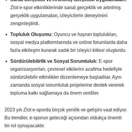
Zlot e-spor etkinliklerinde sanal gerçeklik ve artırılmış
gerçeklik uygulamaları, izleyicilerin deneyimini
zenginleştirdi.
Topluluk Oluşumu:
Oyuncu ve hayran toplulukları,
sosyal medya platformlarında ve online forumlarda daha
fazla etkileşim kurarak sadık bir izleyici kitlesi oluşturdu.
Sürdürülebilirlik ve Sosyal Sorumluluk:
E-spor
organizasyonları, çevresel etkilerini azaltma hedefiyle
sürdürülebilir etkinlikler düzenlemeye başladılar. Aynı
zamanda sosyal sorumluluk projelerine destek vererek
topluma katkı sağlamaya da önem verdiler.
2023 yılı Zlot e-sporda birçok yenilik ve gelişim vaat ediyor.
Bu trendler, e-sporun geleceği açısından oldukça önemli
bir rol oynayacaktır.