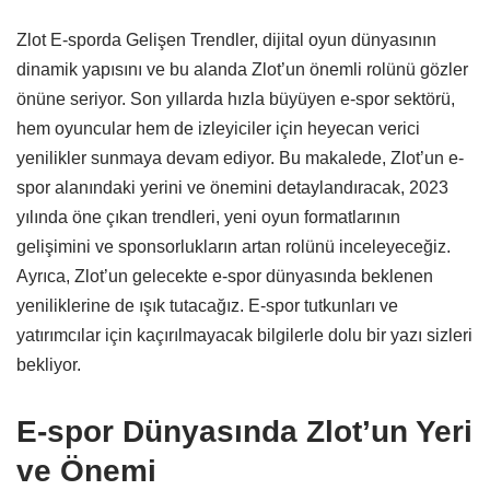
Zlot E-sporda Gelişen Trendler, dijital oyun dünyasının
dinamik yapısını ve bu alanda Zlot’un önemli rolünü gözler
önüne seriyor. Son yıllarda hızla büyüyen e-spor sektörü,
hem oyuncular hem de izleyiciler için heyecan verici
yenilikler sunmaya devam ediyor. Bu makalede, Zlot’un e-
spor alanındaki yerini ve önemini detaylandıracak, 2023
yılında öne çıkan trendleri, yeni oyun formatlarının
gelişimini ve sponsorlukların artan rolünü inceleyeceğiz.
Ayrıca, Zlot’un gelecekte e-spor dünyasında beklenen
yeniliklerine de ışık tutacağız. E-spor tutkunları ve
yatırımcılar için kaçırılmayacak bilgilerle dolu bir yazı sizleri
bekliyor.
E-spor Dünyasında Zlot’un Yeri
ve Önemi