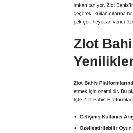
imkan tanıyor. Zlot Bahis’
geçerek, kullanıcılarına b
pek çok heyecan verici öze
Zlot Bahi
Yenilikler
Zlot Bahis Platformlarınd
etmek için önemlidir. Bu pla
İşte Zlot Bahis Platformlar
Gelişmiş Kullanıcı Ar
Özelleştirilebilir Oyu