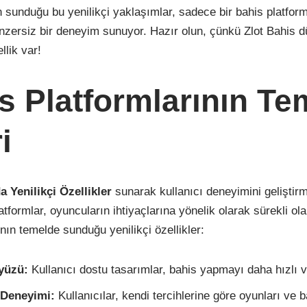
in sunduğu bu yenilikçi yaklaşımlar, sadece bir bahis platfo
enzersiz bir deneyim sunuyor. Hazır olun, çünkü Zlot Bahis 
llik var!
s Platformlarının Te
i
a Yenilikçi Özellikler
sunarak kullanıcı deneyimini geliştirm
tformlar, oyuncuların ihtiyaçlarına yönelik olarak sürekli olara
ının temelde sunduğu yenilikçi özellikler:
ayüzü:
Kullanıcı dostu tasarımlar, bahis yapmayı daha hızlı ve
n Deneyimi:
Kullanıcılar, kendi tercihlerine göre oyunları ve ba