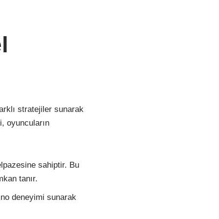
l
rklı stratejiler sunarak
i, oyuncuların
lpazesine sahiptir. Bu
mkan tanır.
sino deneyimi sunarak