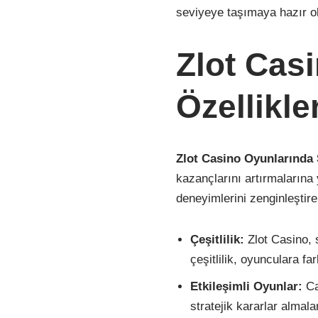
seviyeye taşımaya hazır o
Zlot Cas
Özellikle
Zlot Casino Oyunlarında S
kazançlarını artırmalarına 
deneyimlerini zenginleştire
Çeşitlilik:
Zlot Casino, 
çeşitlilik, oyunculara fa
Etkileşimli Oyunlar:
Ca
stratejik kararlar almala