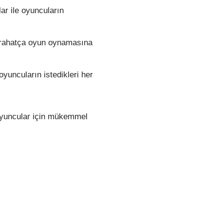
ar ile oyuncuların
le rahatça oyun oynamasına
oyuncuların istedikleri her
yuncular için mükemmel