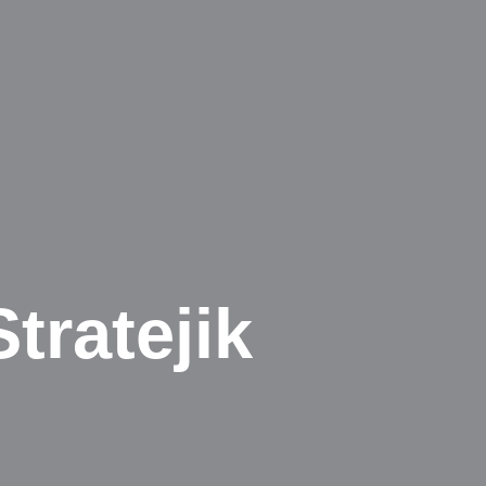
tratejik