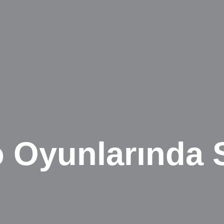
 Oyunlarında S