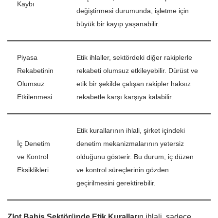
Kaybı
değiştirmesi durumunda, işletme için
büyük bir kayıp yaşanabilir.
Piyasa
Etik ihlaller, sektördeki diğer rakiplerle
Rekabetinin
rekabeti olumsuz etkileyebilir. Dürüst ve
Olumsuz
etik bir şekilde çalışan rakipler haksız
Etkilenmesi
rekabetle karşı karşıya kalabilir.
Etik kurallarının ihlali, şirket içindeki
İç Denetim
denetim mekanizmalarının yetersiz
ve Kontrol
olduğunu gösterir. Bu durum, iç düzen
Eksiklikleri
ve kontrol süreçlerinin gözden
geçirilmesini gerektirebilir.
Zlot Bahis Sektöründe Etik Kurallar
ın ihlali, sadece