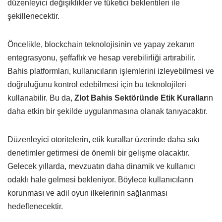
düzenleyici değişiklikler ve tüketici beklentileri ile
şekillenecektir.
Öncelikle, blockchain teknolojisinin ve yapay zekanın
entegrasyonu, şeffaflık ve hesap verebilirliği artırabilir.
Bahis platformları, kullanıcıların işlemlerini izleyebilmesi ve
doğruluğunu kontrol edebilmesi için bu teknolojileri
kullanabilir. Bu da,
Zlot Bahis Sektöründe Etik Kurallar
ın
daha etkin bir şekilde uygulanmasına olanak tanıyacaktır.
Düzenleyici otoritelerin, etik kurallar üzerinde daha sıkı
denetimler getirmesi de önemli bir gelişme olacaktır.
Gelecek yıllarda, mevzuatın daha dinamik ve kullanıcı
odaklı hale gelmesi bekleniyor. Böylece kullanıcıların
korunması ve adil oyun ilkelerinin sağlanması
hedeflenecektir.