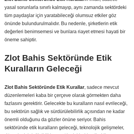
yasal sorunlarla sınırlı kalmayıp, aynı zamanda sektördeki
tüm paydaşlar için yaratabileceği olumsuz etkiler göz
önünde bulundurulmalıdır. Bu nedenle, şirketlerin etik
değerleri benimsemesi ve bunlara riayet etmesi hayati bir
öneme sahiptir.
Zlot Bahis Sektöründe Etik
Kuralların Geleceği
Zlot Bahis Sektöründe Etik Kurallar
, sadece mevcut
düzenlemeleri kaba bir çerçeve olarak görmekten daha
fazlasını gerektirir. Gelecekte bu kuralların nasıl evrileceği,
bu sektörün sağlık ve sürdürülebilirlik açısından ne kadar
önemli olduğunu da gözler önüne seriyor. Bahis
sektöründe etik kuralların geleceği, teknolojik gelişmeler,