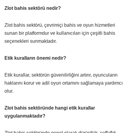
Zlot bahis sektörü nedir?
Zlot bahis sektörü, çevrimiçi bahis ve oyun hizmetleri
sunan bir platformdur ve kullanıcıları için çeşitli bahis
seçenekleri sunmaktadır.
Etik kuralların önemi nedir?
Etik kurallar, sektörün güvenilirliğini artırır, oyuncuların
haklarını korur ve adil oyun ortamını sağlamaya yardımcı
olur.
Zlot bahis sektöründe hangi etik kurallar
uygulanmaktadır?
Zlot bahis sektöründe genel olarak dürüstlük, şeffaflık,