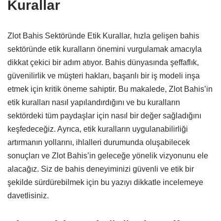
Kurallar
Zlot Bahis Sektöründe Etik Kurallar, hızla gelişen bahis
sektöründe etik kuralların önemini vurgulamak amacıyla
dikkat çekici bir adım atıyor. Bahis dünyasında şeffaflık,
güvenilirlik ve müşteri hakları, başarılı bir iş modeli inşa
etmek için kritik öneme sahiptir. Bu makalede, Zlot Bahis’in
etik kuralları nasıl yapılandırdığını ve bu kuralların
sektördeki tüm paydaşlar için nasıl bir değer sağladığını
keşfedeceğiz. Ayrıca, etik kuralların uygulanabilirliği
artırmanın yollarını, ihlalleri durumunda oluşabilecek
sonuçları ve Zlot Bahis’in geleceğe yönelik vizyonunu ele
alacağız. Siz de bahis deneyiminizi güvenli ve etik bir
şekilde sürdürebilmek için bu yazıyı dikkatle incelemeye
davetlisiniz.