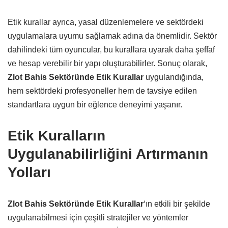
Etik kurallar ayrıca, yasal düzenlemelere ve sektördeki
uygulamalara uyumu sağlamak adına da önemlidir. Sektör
dahilindeki tüm oyuncular, bu kurallara uyarak daha şeffaf
ve hesap verebilir bir yapı oluşturabilirler. Sonuç olarak,
Zlot Bahis Sektöründe Etik Kurallar
uygulandığında,
hem sektördeki profesyoneller hem de tavsiye edilen
standartlara uygun bir eğlence deneyimi yaşanır.
Etik Kuralların
Uygulanabilirliğini Artırmanın
Yolları
Zlot Bahis Sektöründe Etik Kurallar
‘ın etkili bir şekilde
uygulanabilmesi için çeşitli stratejiler ve yöntemler