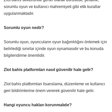
sorumlu oyun ve kullanıcı mahremiyeti gibi etik kurallar
uygulanmaktadır.
Sorumlu oyun nedir?
Sorumlu oyun, oyuncuların oyun bağımlılığını önlemek için
belirlediği sınırlar içinde oyun oynamasıdır ve bu konuda
bilgilendirme önemlidir.
Zlot bahis platformları nasıl güvenilir hale gelir?
Zlot bahis platformları lisanslama, düzenleme ve kullanıcı
geri bildirimlerine önem vererek güvenilir hale gelir.
Hangi oyuncu hakları korunmalıdır?