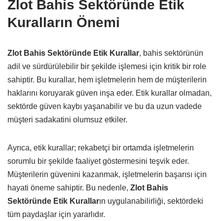
Zlot Bahis Sektöründe Etik
Kuralların Önemi
Zlot Bahis Sektöründe Etik Kurallar
, bahis sektörünün
adil ve sürdürülebilir bir şekilde işlemesi için kritik bir role
sahiptir. Bu kurallar, hem işletmelerin hem de müşterilerin
haklarını koruyarak güven inşa eder. Etik kurallar olmadan,
sektörde güven kaybı yaşanabilir ve bu da uzun vadede
müşteri sadakatini olumsuz etkiler.
Ayrıca, etik kurallar; rekabetçi bir ortamda işletmelerin
sorumlu bir şekilde faaliyet göstermesini teşvik eder.
Müşterilerin güvenini kazanmak, işletmelerin başarısı için
hayati öneme sahiptir. Bu nedenle,
Zlot Bahis
Sektöründe Etik Kurallar
ın uygulanabilirliği, sektördeki
tüm paydaşlar için yararlıdır.