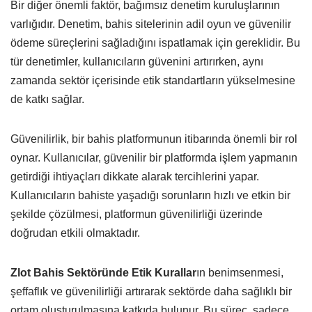
Bir diğer önemli faktör, bağımsız denetim kuruluşlarının
varlığıdır. Denetim, bahis sitelerinin adil oyun ve güvenilir
ödeme süreçlerini sağladığını ispatlamak için gereklidir. Bu
tür denetimler, kullanıcıların güvenini artırırken, aynı
zamanda sektör içerisinde etik standartların yükselmesine
de katkı sağlar.
Güvenilirlik, bir bahis platformunun itibarında önemli bir rol
oynar. Kullanıcılar, güvenilir bir platformda işlem yapmanın
getirdiği ihtiyaçları dikkate alarak tercihlerini yapar.
Kullanıcıların bahiste yaşadığı sorunların hızlı ve etkin bir
şekilde çözülmesi, platformun güvenilirliği üzerinde
doğrudan etkili olmaktadır.
Zlot Bahis Sektöründe Etik Kurallar
ın benimsenmesi,
şeffaflık ve güvenilirliği artırarak sektörde daha sağlıklı bir
ortam oluşturulmasına katkıda bulunur. Bu süreç, sadece