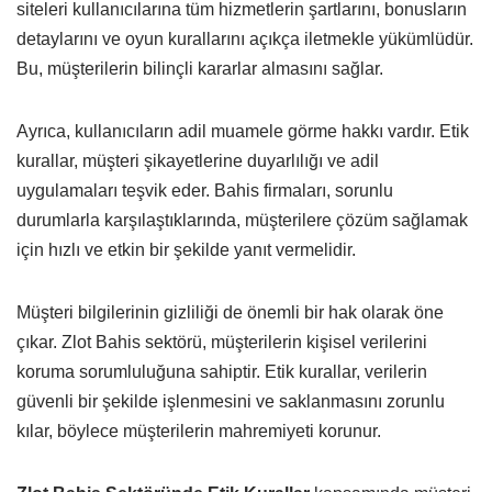
siteleri kullanıcılarına tüm hizmetlerin şartlarını, bonusların
detaylarını ve oyun kurallarını açıkça iletmekle yükümlüdür.
Bu, müşterilerin bilinçli kararlar almasını sağlar.
Ayrıca, kullanıcıların adil muamele görme hakkı vardır. Etik
kurallar, müşteri şikayetlerine duyarlılığı ve adil
uygulamaları teşvik eder. Bahis firmaları, sorunlu
durumlarla karşılaştıklarında, müşterilere çözüm sağlamak
için hızlı ve etkin bir şekilde yanıt vermelidir.
Müşteri bilgilerinin gizliliği de önemli bir hak olarak öne
çıkar. Zlot Bahis sektörü, müşterilerin kişisel verilerini
koruma sorumluluğuna sahiptir. Etik kurallar, verilerin
güvenli bir şekilde işlenmesini ve saklanmasını zorunlu
kılar, böylece müşterilerin mahremiyeti korunur.