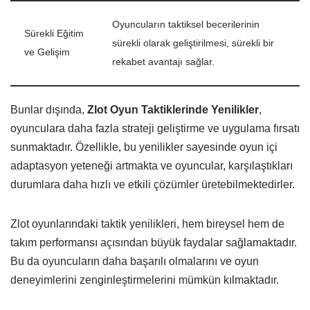
Oyuncuların taktiksel becerilerinin
Sürekli Eğitim
sürekli olarak geliştirilmesi, sürekli bir
ve Gelişim
rekabet avantajı sağlar.
Bunlar dışında,
Zlot Oyun Taktiklerinde Yenilikler
,
oyunculara daha fazla strateji geliştirme ve uygulama fırsatı
sunmaktadır. Özellikle, bu yenilikler sayesinde oyun içi
adaptasyon yeteneği artmakta ve oyuncular, karşılaştıkları
durumlara daha hızlı ve etkili çözümler üretebilmektedirler.
Zlot oyunlarındaki taktik yenilikleri, hem bireysel hem de
takım performansı açısından büyük faydalar sağlamaktadır.
Bu da oyuncuların daha başarılı olmalarını ve oyun
deneyimlerini zenginleştirmelerini mümkün kılmaktadır.