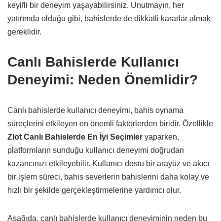
keyifli bir deneyim yaşayabilirsiniz. Unutmayın, her
yatırımda olduğu gibi, bahislerde de dikkatli kararlar almak
gereklidir.
Canlı Bahislerde Kullanıcı
Deneyimi: Neden Önemlidir?
Canlı bahislerde kullanıcı deneyimi, bahis oynama
süreçlerini etkileyen en önemli faktörlerden biridir. Özellikle
Zlot Canlı Bahislerde En İyi Seçimler
yaparken,
platformların sunduğu kullanıcı deneyimi doğrudan
kazancınızı etkileyebilir. Kullanıcı dostu bir arayüz ve akıcı
bir işlem süreci, bahis severlerin bahislerini daha kolay ve
hızlı bir şekilde gerçekleştirmelerine yardımcı olur.
Aşağıda, canlı bahislerde kullanıcı deneyiminin neden bu