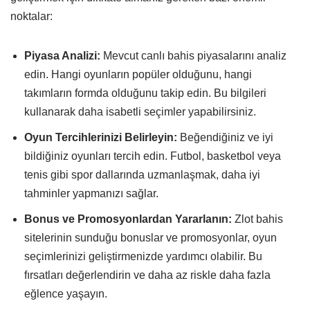
noktalar:
Piyasa Analizi:
Mevcut canlı bahis piyasalarını analiz
edin. Hangi oyunların popüler olduğunu, hangi
takımların formda olduğunu takip edin. Bu bilgileri
kullanarak daha isabetli seçimler yapabilirsiniz.
Oyun Tercihlerinizi Belirleyin:
Beğendiğiniz ve iyi
bildiğiniz oyunları tercih edin. Futbol, basketbol veya
tenis gibi spor dallarında uzmanlaşmak, daha iyi
tahminler yapmanızı sağlar.
Bonus ve Promosyonlardan Yararlanın:
Zlot bahis
sitelerinin sunduğu bonuslar ve promosyonlar, oyun
seçimlerinizi geliştirmenizde yardımcı olabilir. Bu
fırsatları değerlendirin ve daha az riskle daha fazla
eğlence yaşayın.