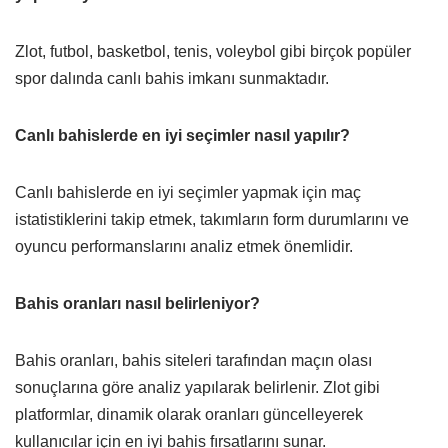
Zlot, futbol, basketbol, tenis, voleybol gibi birçok popüler
spor dalında canlı bahis imkanı sunmaktadır.
Canlı bahislerde en iyi seçimler nasıl yapılır?
Canlı bahislerde en iyi seçimler yapmak için maç
istatistiklerini takip etmek, takımların form durumlarını ve
oyuncu performanslarını analiz etmek önemlidir.
Bahis oranları nasıl belirleniyor?
Bahis oranları, bahis siteleri tarafından maçın olası
sonuçlarına göre analiz yapılarak belirlenir. Zlot gibi
platformlar, dinamik olarak oranları güncelleyerek
kullanıcılar için en iyi bahis fırsatlarını sunar.