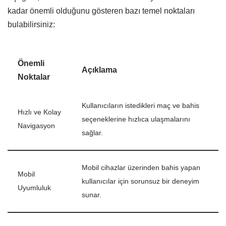
kadar önemli olduğunu gösteren bazı temel noktaları
bulabilirsiniz:
Önemli
Açıklama
Noktalar
Kullanıcıların istedikleri maç ve bahis
Hızlı ve Kolay
seçeneklerine hızlıca ulaşmalarını
Navigasyon
sağlar.
Mobil cihazlar üzerinden bahis yapan
Mobil
kullanıcılar için sorunsuz bir deneyim
Uyumluluk
sunar.