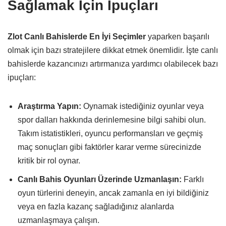
Sağlamak İçin İpuçları
Zlot Canlı Bahislerde En İyi Seçimler
yaparken başarılı
olmak için bazı stratejilere dikkat etmek önemlidir. İşte canlı
bahislerde kazancınızı artırmanıza yardımcı olabilecek bazı
ipuçları:
Araştırma Yapın:
Oynamak istediğiniz oyunlar veya
spor dalları hakkında derinlemesine bilgi sahibi olun.
Takım istatistikleri, oyuncu performansları ve geçmiş
maç sonuçları gibi faktörler karar verme sürecinizde
kritik bir rol oynar.
Canlı Bahis Oyunları Üzerinde Uzmanlaşın:
Farklı
oyun türlerini deneyin, ancak zamanla en iyi bildiğiniz
veya en fazla kazanç sağladığınız alanlarda
uzmanlaşmaya çalışın.