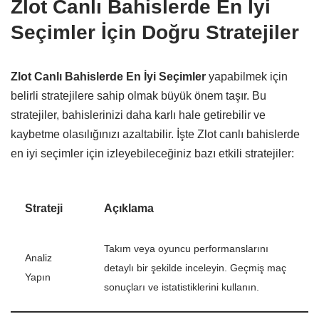
Zlot Canlı Bahislerde En İyi
Seçimler İçin Doğru Stratejiler
Zlot Canlı Bahislerde En İyi Seçimler
yapabilmek için
belirli stratejilere sahip olmak büyük önem taşır. Bu
stratejiler, bahislerinizi daha karlı hale getirebilir ve
kaybetme olasılığınızı azaltabilir. İşte Zlot canlı bahislerde
en iyi seçimler için izleyebileceğiniz bazı etkili stratejiler:
Strateji
Açıklama
Takım veya oyuncu performanslarını
Analiz
detaylı bir şekilde inceleyin. Geçmiş maç
Yapın
sonuçları ve istatistiklerini kullanın.