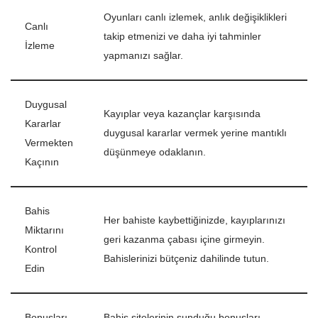
Oyunları canlı izlemek, anlık değişiklikleri
Canlı
takip etmenizi ve daha iyi tahminler
İzleme
yapmanızı sağlar.
Duygusal
Kayıplar veya kazançlar karşısında
Kararlar
duygusal kararlar vermek yerine mantıklı
Vermekten
düşünmeye odaklanın.
Kaçının
Bahis
Her bahiste kaybettiğinizde, kayıplarınızı
Miktarını
geri kazanma çabası içine girmeyin.
Kontrol
Bahislerinizi bütçeniz dahilinde tutun.
Edin
Bonusları
Bahis sitelerinin sunduğu bonusları