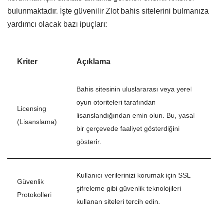
bulunmaktadır. İşte güvenilir Zlot bahis sitelerini bulmanıza
yardımcı olacak bazı ipuçları:
Kriter
Açıklama
Bahis sitesinin uluslararası veya yerel
oyun otoriteleri tarafından
Licensing
lisanslandığından emin olun. Bu, yasal
(Lisanslama)
bir çerçevede faaliyet gösterdiğini
gösterir.
Kullanıcı verilerinizi korumak için SSL
Güvenlik
şifreleme gibi güvenlik teknolojileri
Protokolleri
kullanan siteleri tercih edin.