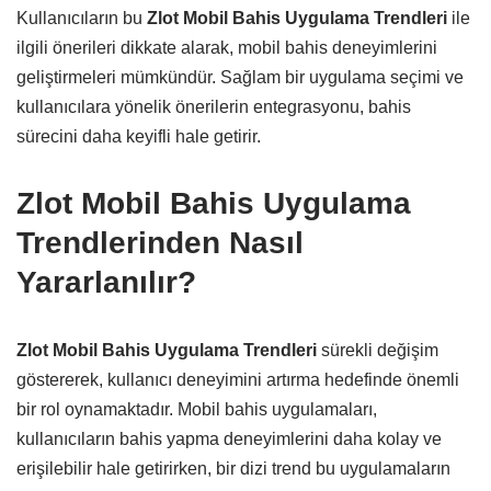
Kullanıcıların bu
Zlot Mobil Bahis Uygulama Trendleri
ile
ilgili önerileri dikkate alarak, mobil bahis deneyimlerini
geliştirmeleri mümkündür. Sağlam bir uygulama seçimi ve
kullanıcılara yönelik önerilerin entegrasyonu, bahis
sürecini daha keyifli hale getirir.
Zlot Mobil Bahis Uygulama
Trendlerinden Nasıl
Yararlanılır?
Zlot Mobil Bahis Uygulama Trendleri
sürekli değişim
göstererek, kullanıcı deneyimini artırma hedefinde önemli
bir rol oynamaktadır. Mobil bahis uygulamaları,
kullanıcıların bahis yapma deneyimlerini daha kolay ve
erişilebilir hale getirirken, bir dizi trend bu uygulamaların