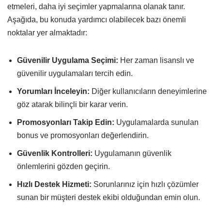
etmeleri, daha iyi seçimler yapmalarına olanak tanır.
Aşağıda, bu konuda yardımcı olabilecek bazı önemli
noktalar yer almaktadır:
Güvenilir Uygulama Seçimi:
Her zaman lisanslı ve
güvenilir uygulamaları tercih edin.
Yorumları İnceleyin:
Diğer kullanıcıların deneyimlerine
göz atarak bilinçli bir karar verin.
Promosyonları Takip Edin:
Uygulamalarda sunulan
bonus ve promosyonları değerlendirin.
Güvenlik Kontrolleri:
Uygulamanın güvenlik
önlemlerini gözden geçirin.
Hızlı Destek Hizmeti:
Sorunlarınız için hızlı çözümler
sunan bir müşteri destek ekibi olduğundan emin olun.