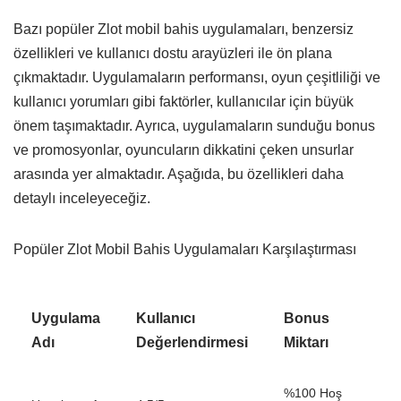
Bazı popüler Zlot mobil bahis uygulamaları, benzersiz
özellikleri ve kullanıcı dostu arayüzleri ile ön plana
çıkmaktadır. Uygulamaların performansı, oyun çeşitliliği ve
kullanıcı yorumları gibi faktörler, kullanıcılar için büyük
önem taşımaktadır. Ayrıca, uygulamaların sunduğu bonus
ve promosyonlar, oyuncuların dikkatini çeken unsurlar
arasında yer almaktadır. Aşağıda, bu özellikleri daha
detaylı inceleyeceğiz.
Popüler Zlot Mobil Bahis Uygulamaları Karşılaştırması
Uygulama
Kullanıcı
Bonus
Adı
Değerlendirmesi
Miktarı
%100 Hoş