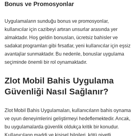
Bonus ve Promosyonlar
Uygulamaların sunduğu bonus ve promosyonlar,
kullanıcılar için cazibeyi artıran unsurlar arasında yer
almaktadır. Hoş geldin bonusları, ücretsiz bahisler ve
sadakat programları gibi fırsatlar, yeni kullanıcılar için eşsiz
avantajlar sunmaktadır. Bu nedenle, bonuslar uygulama
seçiminde önemli bir rol oynamaktadır.
Zlot Mobil Bahis Uygulama
Güvenliği Nasıl Sağlanır?
Zlot Mobil Bahis Uygulamaları, kullanıcıların bahis oynama
ve oyun deneyimlerini geliştirmeyi hedeflemektedir. Ancak,
bu uygulamalarda güvenlik oldukça kritik bir konudur.
Kullanıcıların maddi ve kişisel bilgileri, kötü niyetli