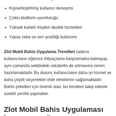
Kişiselleştirilmiş kullanıcı deneyimi
Çoklu platform uyumluluğu
Yüksek kaliteli müşteri destek hizmetleri
Yapay zeka ve veri analitiği kullanımı
Zlot Mobil Bahis Uygulama Trendleri
sadece
kullanıcıların eğlence ihtiyaçlarını karşılamakla kalmayıp,
aynı zamanda sektördeki rekabetin de artmasına zemin
hazırlamaktadır. Bu durum, kullanıcıların daha iyi hizmet ve
daha çeşitli seçenekler elde etmelerini sağlamaktadır.
Bahis şirketleri için önemli olan, bu trendleri takip ederek
sürekli yenilik yapmaktır.
Zlot Mobil Bahis Uygulaması