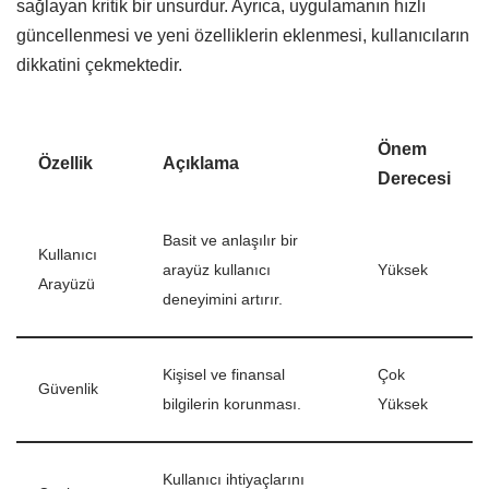
sağlayan kritik bir unsurdur. Ayrıca, uygulamanın hızlı
güncellenmesi ve yeni özelliklerin eklenmesi, kullanıcıların
dikkatini çekmektedir.
Önem
Özellik
Açıklama
Derecesi
Basit ve anlaşılır bir
Kullanıcı
arayüz kullanıcı
Yüksek
Arayüzü
deneyimini artırır.
Kişisel ve finansal
Çok
Güvenlik
bilgilerin korunması.
Yüksek
Kullanıcı ihtiyaçlarını