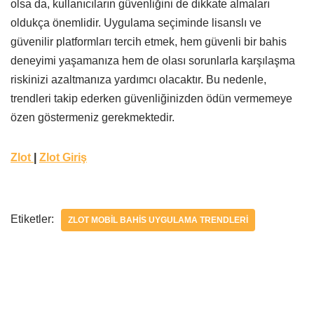
olsa da, kullanıcıların güvenliğini de dikkate almaları
oldukça önemlidir. Uygulama seçiminde lisanslı ve
güvenilir platformları tercih etmek, hem güvenli bir bahis
deneyimi yaşamanıza hem de olası sorunlarla karşılaşma
riskinizi azaltmanıza yardımcı olacaktır. Bu nedenle,
trendleri takip ederken güvenliğinizden ödün vermemeye
özen göstermeniz gerekmektedir.
Zlot
|
Zlot Giriş
Etiketler:
ZLOT MOBIL BAHIS UYGULAMA TRENDLERI