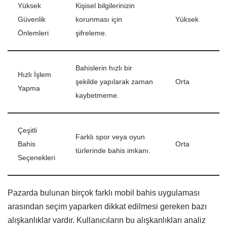
Yüksek
Kişisel bilgilerinizin
Güvenlik
korunması için
Yüksek
Önlemleri
şifreleme.
Bahislerin hızlı bir
Hızlı İşlem
şekilde yapılarak zaman
Orta
Yapma
kaybetmeme.
Çeşitli
Farklı spor veya oyun
Bahis
Orta
türlerinde bahis imkanı.
Seçenekleri
Pazarda bulunan birçok farklı mobil bahis uygulaması
arasından seçim yaparken dikkat edilmesi gereken bazı
alışkanlıklar vardır. Kullanıcıların bu alışkanlıkları analiz