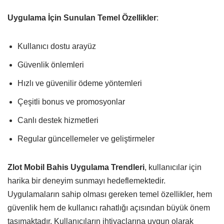
Uygulama İçin Sunulan Temel Özellikler
:
Kullanıcı dostu arayüz
Güvenlik önlemleri
Hızlı ve güvenilir ödeme yöntemleri
Çeşitli bonus ve promosyonlar
Canlı destek hizmetleri
Regular güncellemeler ve geliştirmeler
Zlot Mobil Bahis Uygulama Trendleri
, kullanıcılar için
harika bir deneyim sunmayı hedeflemektedir.
Uygulamaların sahip olması gereken temel özellikler, hem
güvenlik hem de kullanıcı rahatlığı açısından büyük önem
taşımaktadır. Kullanıcıların ihtiyaçlarına uygun olarak