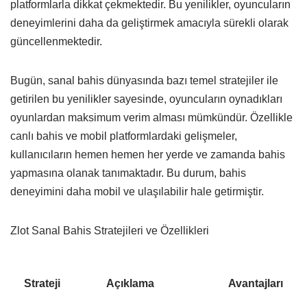
platformlarla dikkat çekmektedir. Bu yenilikler, oyuncuların
deneyimlerini daha da geliştirmek amacıyla sürekli olarak
güncellenmektedir.
Bugün, sanal bahis dünyasında bazı temel stratejiler ile
getirilen bu yenilikler sayesinde, oyuncuların oynadıkları
oyunlardan maksimum verim alması mümkündür. Özellikle
canlı bahis ve mobil platformlardaki gelişmeler,
kullanıcıların hemen hemen her yerde ve zamanda bahis
yapmasına olanak tanımaktadır. Bu durum, bahis
deneyimini daha mobil ve ulaşılabilir hale getirmiştir.
Zlot Sanal Bahis Stratejileri ve Özellikleri
Strateji
Açıklama
Avantajları