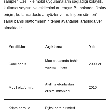
sahipler. Özellikle mobil uygulamaların sağladığı kolaylık,
kullanıcı sayısını ve etkileşimi artırmıştır. Bu noktada, “kolay
erişim, kullanıcı dostu arayüzler ve hızlı işlem süreleri”
sanal bahis platformlarının temel avantajları arasında yer
almaktadır.
Yenilikler
Açıklama
Yılı
Maç esnasında bahis
Canlı bahis
2000’ler
yapma imkanı
Akıllı telefonlardan
Mobil platformlar
2010
erişim imkanları
Kripto para ile
Dijital para birimleri