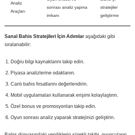
Analiz
sonrası analiz yapma
stratejiler
Araçları
imkanı
geliştirme
Sanal Bahis Stratejileri İçin Adımlar
aşağıdaki gibi
sıralanabilir:
Doğru bilgi kaynaklarını takip edin.
Piyasa analizlerine odaklanın.
Canlı bahis fırsatlarını değerlendirin.
Mobil uygulamaları kullanarak erişimi kolaylaştırın.
Özel bonus ve promosyonları takip edin.
Oyun sonrası analiz yaparak stratejinizi geliştirin.
Bahis dünyasındaki yeniliklerin sürekli takibi, oyuncuların