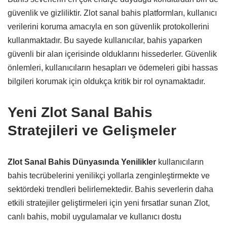
güvenlik ve gizliliktir. Zlot sanal bahis platformları, kullanıcı
verilerini koruma amacıyla en son güvenlik protokollerini
kullanmaktadır. Bu sayede kullanıcılar, bahis yaparken
güvenli bir alan içerisinde olduklarını hissederler. Güvenlik
önlemleri, kullanıcıların hesapları ve ödemeleri gibi hassas
bilgileri korumak için oldukça kritik bir rol oynamaktadır.
Yeni Zlot Sanal Bahis
Stratejileri ve Gelişmeler
Zlot Sanal Bahis Dünyasında Yenilikler
kullanıcıların
bahis tecrübelerini yenilikçi yollarla zenginleştirmekte ve
sektördeki trendleri belirlemektedir. Bahis severlerin daha
etkili stratejiler geliştirmeleri için yeni fırsatlar sunan Zlot,
canlı bahis, mobil uygulamalar ve kullanıcı dostu