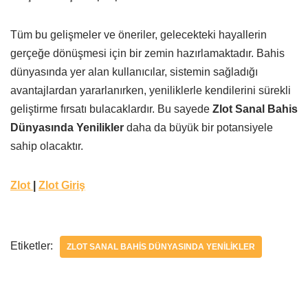
Tüm bu gelişmeler ve öneriler, gelecekteki hayallerin
gerçeğe dönüşmesi için bir zemin hazırlamaktadır. Bahis
dünyasında yer alan kullanıcılar, sistemin sağladığı
avantajlardan yararlanırken, yeniliklerle kendilerini sürekli
geliştirme fırsatı bulacaklardır. Bu sayede
Zlot Sanal Bahis
Dünyasında Yenilikler
daha da büyük bir potansiyele
sahip olacaktır.
Zlot
|
Zlot Giriş
Etiketler:
ZLOT SANAL BAHIS DÜNYASINDA YENILIKLER