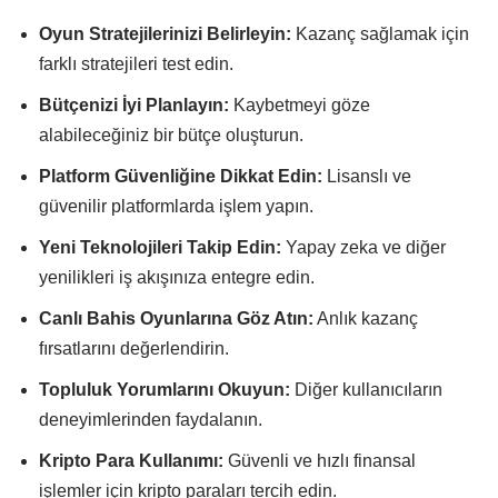
Oyun Stratejilerinizi Belirleyin:
Kazanç sağlamak için
farklı stratejileri test edin.
Bütçenizi İyi Planlayın:
Kaybetmeyi göze
alabileceğiniz bir bütçe oluşturun.
Platform Güvenliğine Dikkat Edin:
Lisanslı ve
güvenilir platformlarda işlem yapın.
Yeni Teknolojileri Takip Edin:
Yapay zeka ve diğer
yenilikleri iş akışınıza entegre edin.
Canlı Bahis Oyunlarına Göz Atın:
Anlık kazanç
fırsatlarını değerlendirin.
Topluluk Yorumlarını Okuyun:
Diğer kullanıcıların
deneyimlerinden faydalanın.
Kripto Para Kullanımı:
Güvenli ve hızlı finansal
işlemler için kripto paraları tercih edin.