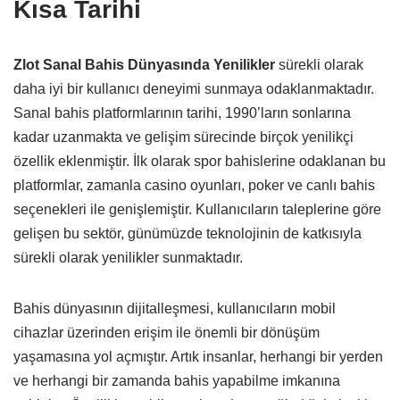
Kısa Tarihi
Zlot Sanal Bahis Dünyasında Yenilikler
sürekli olarak
daha iyi bir kullanıcı deneyimi sunmaya odaklanmaktadır.
Sanal bahis platformlarının tarihi, 1990’ların sonlarına
kadar uzanmakta ve gelişim sürecinde birçok yenilikçi
özellik eklenmiştir. İlk olarak spor bahislerine odaklanan bu
platformlar, zamanla casino oyunları, poker ve canlı bahis
seçenekleri ile genişlemiştir. Kullanıcıların taleplerine göre
gelişen bu sektör, günümüzde teknolojinin de katkısıyla
sürekli olarak yenilikler sunmaktadır.
Bahis dünyasının dijitalleşmesi, kullanıcıların mobil
cihazlar üzerinden erişim ile önemli bir dönüşüm
yaşamasına yol açmıştır. Artık insanlar, herhangi bir yerden
ve herhangi bir zamanda bahis yapabilme imkanına