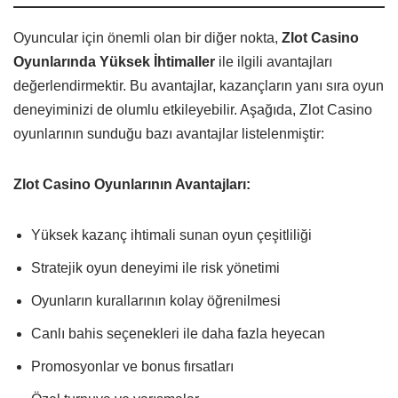
Oyuncular için önemli olan bir diğer nokta,
Zlot Casino
Oyunlarında Yüksek İhtimaller
ile ilgili avantajları
değerlendirmektir. Bu avantajlar, kazançların yanı sıra oyun
deneyiminizi de olumlu etkileyebilir. Aşağıda, Zlot Casino
oyunlarının sunduğu bazı avantajlar listelenmiştir:
Zlot Casino Oyunlarının Avantajları:
Yüksek kazanç ihtimali sunan oyun çeşitliliği
Stratejik oyun deneyimi ile risk yönetimi
Oyunların kurallarının kolay öğrenilmesi
Canlı bahis seçenekleri ile daha fazla heyecan
Promosyonlar ve bonus fırsatları