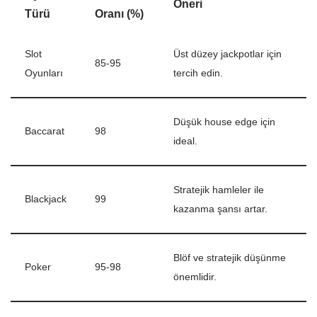
Öneri
Türü
Oranı (%)
Slot
Üst düzey jackpotlar için
85-95
Oyunları
tercih edin.
Düşük house edge için
Baccarat
98
ideal.
Stratejik hamleler ile
Blackjack
99
kazanma şansı artar.
Blöf ve stratejik düşünme
Poker
95-98
önemlidir.