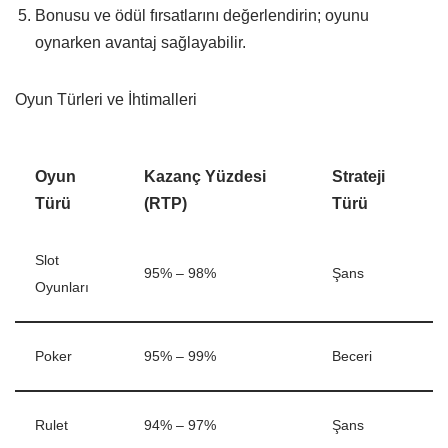
Bonusu ve ödül fırsatlarını değerlendirin; oyunu
oynarken avantaj sağlayabilir.
Oyun Türleri ve İhtimalleri
Oyun
Kazanç Yüzdesi
Strateji
Türü
(RTP)
Türü
Slot
95% – 98%
Şans
Oyunları
Poker
95% – 99%
Beceri
Rulet
94% – 97%
Şans