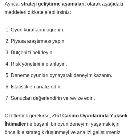
Ayrıca,
strateji geliştirme aşamaları:
olarak aşağıdaki
maddeleri dikkate alabilirsiniz:
Oyun kurallarını öğrenin.
Piyasa araştırması yapın.
Bütçenizi belirleyin.
Risk yönetimini planlayın.
Deneme oyunları oynayarak deneyim kazanın.
İstatistikleri analiz edin.
Sonuçları değerlendirin ve revize edin.
Özetlemek gerekirse,
Zlot Casino Oyunlarında Yüksek
İhtimaller
ile başarılı bir oyun deneyimi yaşamak için
öncelikle strategik düşünmeyi ve analizi geliştirmeniz