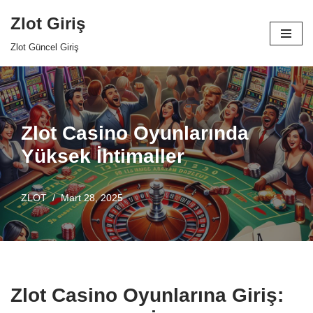
Zlot Giriş
İçeriğe
Zlot Güncel Giriş
geç
Zlot Casino Oyunlarında
Yüksek İhtimaller
ZLOT
Mart 28, 2025
Zlot Casino Oyunlarına Giriş: