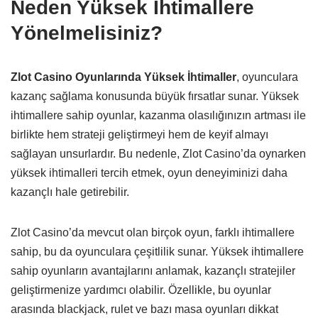
Neden Yüksek İhtimallere
Yönelmelisiniz?
Zlot Casino Oyunlarında Yüksek İhtimaller
, oyunculara
kazanç sağlama konusunda büyük fırsatlar sunar. Yüksek
ihtimallere sahip oyunlar, kazanma olasılığınızın artması ile
birlikte hem strateji geliştirmeyi hem de keyif almayı
sağlayan unsurlardır. Bu nedenle, Zlot Casino’da oynarken
yüksek ihtimalleri tercih etmek, oyun deneyiminizi daha
kazançlı hale getirebilir.
Zlot Casino’da mevcut olan birçok oyun, farklı ihtimallere
sahip, bu da oyunculara çeşitlilik sunar. Yüksek ihtimallere
sahip oyunların avantajlarını anlamak, kazançlı stratejiler
geliştirmenize yardımcı olabilir. Özellikle, bu oyunlar
arasında blackjack, rulet ve bazı masa oyunları dikkat