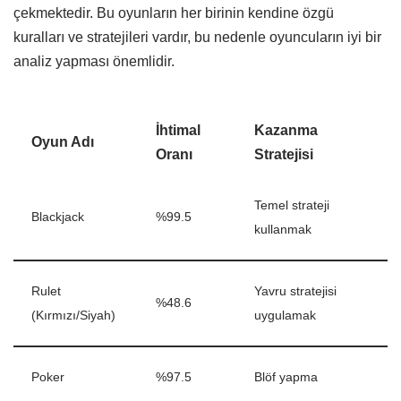
çekmektedir. Bu oyunların her birinin kendine özgü
kuralları ve stratejileri vardır, bu nedenle oyuncuların iyi bir
analiz yapması önemlidir.
İhtimal
Kazanma
Oyun Adı
Oranı
Stratejisi
Temel strateji
Blackjack
%99.5
kullanmak
Rulet
Yavru stratejisi
%48.6
(Kırmızı/Siyah)
uygulamak
Poker
%97.5
Blöf yapma