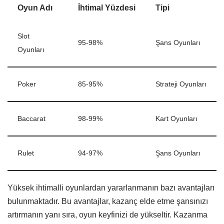
Oyun Adı
İhtimal Yüzdesi
Tipi
Slot
95-98%
Şans Oyunları
Oyunları
Poker
85-95%
Strateji Oyunları
Baccarat
98-99%
Kart Oyunları
Rulet
94-97%
Şans Oyunları
Yüksek ihtimalli oyunlardan yararlanmanın bazı avantajları
bulunmaktadır. Bu avantajlar, kazanç elde etme şansınızı
artırmanın yanı sıra, oyun keyfinizi de yükseltir. Kazanma