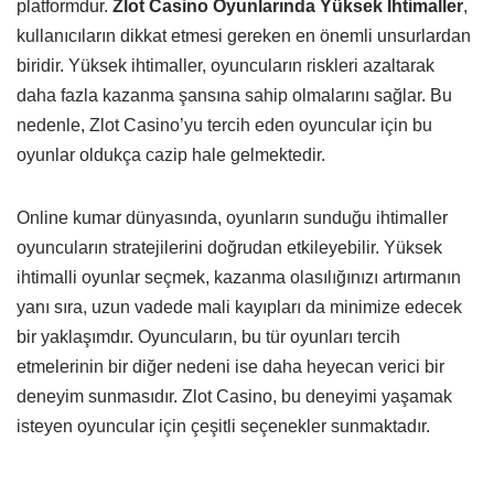
platformdur.
Zlot Casino Oyunlarında Yüksek İhtimaller
,
kullanıcıların dikkat etmesi gereken en önemli unsurlardan
biridir. Yüksek ihtimaller, oyuncuların riskleri azaltarak
daha fazla kazanma şansına sahip olmalarını sağlar. Bu
nedenle, Zlot Casino’yu tercih eden oyuncular için bu
oyunlar oldukça cazip hale gelmektedir.
Online kumar dünyasında, oyunların sunduğu ihtimaller
oyuncuların stratejilerini doğrudan etkileyebilir. Yüksek
ihtimalli oyunlar seçmek, kazanma olasılığınızı artırmanın
yanı sıra, uzun vadede mali kayıpları da minimize edecek
bir yaklaşımdır. Oyuncuların, bu tür oyunları tercih
etmelerinin bir diğer nedeni ise daha heyecan verici bir
deneyim sunmasıdır. Zlot Casino, bu deneyimi yaşamak
isteyen oyuncular için çeşitli seçenekler sunmaktadır.