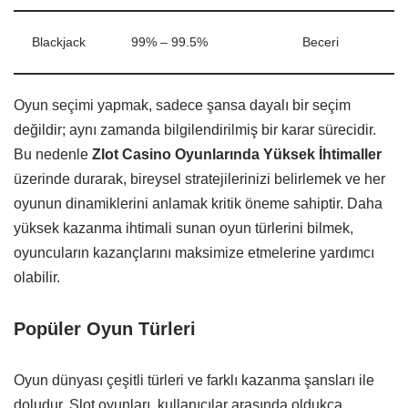
Blackjack
99% – 99.5%
Beceri
Oyun seçimi yapmak, sadece şansa dayalı bir seçim
değildir; aynı zamanda bilgilendirilmiş bir karar sürecidir.
Bu nedenle
Zlot Casino Oyunlarında Yüksek İhtimaller
üzerinde durarak, bireysel stratejilerinizi belirlemek ve her
oyunun dinamiklerini anlamak kritik öneme sahiptir. Daha
yüksek kazanma ihtimali sunan oyun türlerini bilmek,
oyuncuların kazançlarını maksimize etmelerine yardımcı
olabilir.
Popüler Oyun Türleri
Oyun dünyası çeşitli türleri ve farklı kazanma şansları ile
doludur. Slot oyunları, kullanıcılar arasında oldukça