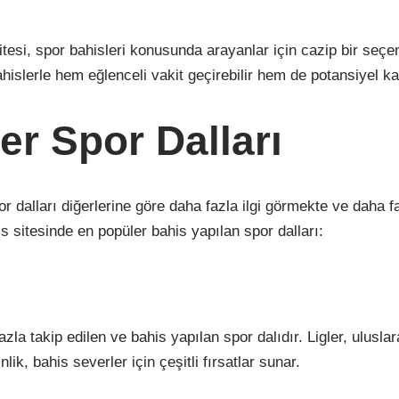
tesi, spor bahisleri konusunda arayanlar için cazip bir seçen
ahislerle hem eğlenceli vakit geçirebilir hem de potansiyel ka
er Spor Dalları
r dalları diğerlerine göre daha fazla ilgi görmekte ve daha 
s sitesinde en popüler bahis yapılan spor dalları:
zla takip edilen ve bahis yapılan spor dalıdır. Ligler, ulusla
lik, bahis severler için çeşitli fırsatlar sunar.