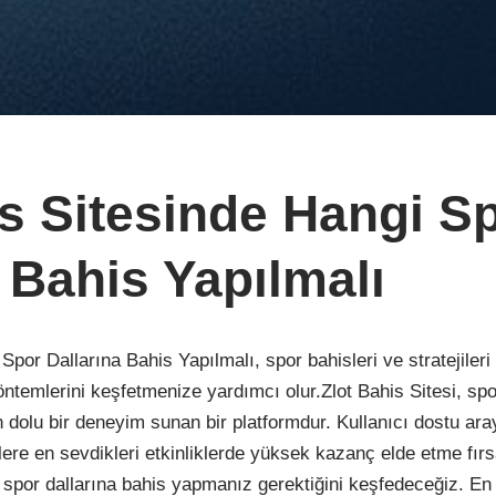
is Sitesinde Hangi S
 Bahis Yapılmalı
Spor Dallarına Bahis Yapılmalı, spor bahisleri ve stratejileri
emlerini keşfetmenize yardımcı olur.Zlot Bahis Sitesi, spor
 dolu bir deneyim sunan bir platformdur. Kullanıcı dostu ar
lere en sevdikleri etkinliklerde yüksek kazanç elde etme fır
i spor dallarına bahis yapmanız gerektiğini keşfedeceğiz. En