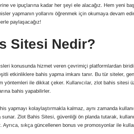
lerine ve ipuçlarına kadar her şeyi ele alacağız. Hem yeni ba
ahisler yapmanın yollarını öğrenmek için okumaya devam edi
zlerle paylaşacağız!
s Sitesi Nedir?
isleri konusunda hizmet veren çevrimiçi platformlardan biridir
tli etkinliklere bahis yapma imkanı tanır. Bu tür siteler, gen
m yöntemleri ile dikkat çeker. Kullanıcılar, zlot bahis sitesi 
arına bahis yapabilirler.
ahis yapmayı kolaylaştırmakla kalmaz, aynı zamanda kullanıcıl
da sunar. Zlot Bahis Sitesi, güvenliği ön planda tutarak, kullanı
lır. Ayrıca, sıkça güncellenen bonus ve promosyonlar ile kul