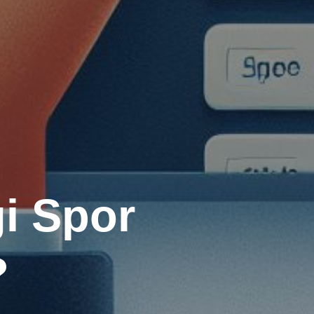
gi Spor
?