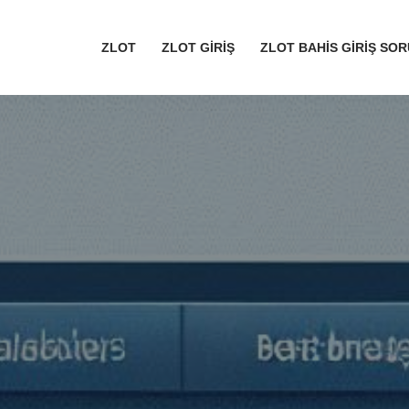
ZLOT
ZLOT GIRIŞ
ZLOT BAHIS GIRIŞ SO