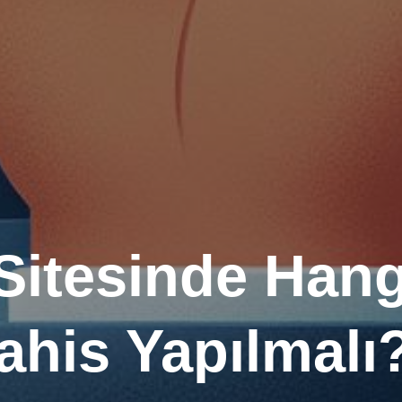
 Sitesinde Han
ahis Yapılmalı