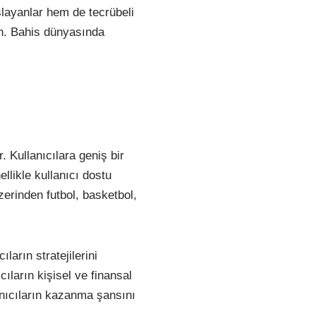
şlayanlar hem de tecrübeli
n. Bahis dünyasında
. Kullanıcılara geniş bir
ellikle kullanıcı dostu
üzerinden futbol, basketbol,
arın stratejilerini
cıların kişisel ve finansal
lanıcıların kazanma şansını