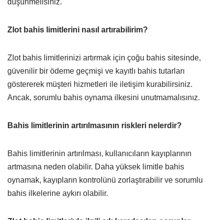
düşünmelisiniz.
Zlot bahis limitlerini nasıl artırabilirim?
Zlot bahis limitlerinizi artırmak için çoğu bahis sitesinde,
güvenilir bir ödeme geçmişi ve kayıtlı bahis tutarları
göstererek müşteri hizmetleri ile iletişim kurabilirsiniz.
Ancak, sorumlu bahis oynama ilkesini unutmamalısınız.
Bahis limitlerinin artırılmasının riskleri nelerdir?
Bahis limitlerinin artırılması, kullanıcıların kayıplarının
artmasına neden olabilir. Daha yüksek limitle bahis
oynamak, kayıpların kontrolünü zorlaştırabilir ve sorumlu
bahis ilkelerine aykırı olabilir.