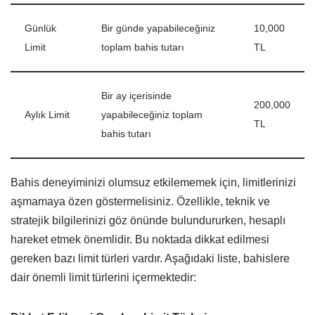
Günlük
Bir günde yapabileceğiniz
10,000
Limit
toplam bahis tutarı
TL
Bir ay içerisinde
200,000
Aylık Limit
yapabileceğiniz toplam
TL
bahis tutarı
Bahis deneyiminizi olumsuz etkilememek için, limitlerinizi
aşmamaya özen göstermelisiniz. Özellikle, teknik ve
stratejik bilgilerinizi göz önünde bulundururken, hesaplı
hareket etmek önemlidir. Bu noktada dikkat edilmesi
gereken bazı limit türleri vardır. Aşağıdaki liste, bahislere
dair önemli limit türlerini içermektedir: