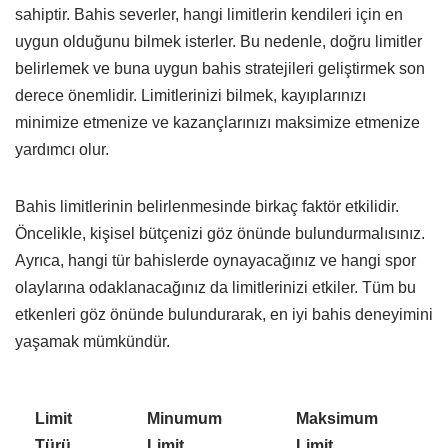
sahiptir. Bahis severler, hangi limitlerin kendileri için en
uygun olduğunu bilmek isterler. Bu nedenle, doğru limitler
belirlemek ve buna uygun bahis stratejileri geliştirmek son
derece önemlidir. Limitlerinizi bilmek, kayıplarınızı
minimize etmenize ve kazançlarınızı maksimize etmenize
yardımcı olur.
Bahis limitlerinin belirlenmesinde birkaç faktör etkilidir.
Öncelikle, kişisel bütçenizi göz önünde bulundurmalısınız.
Ayrıca, hangi tür bahislerde oynayacağınız ve hangi spor
olaylarına odaklanacağınız da limitlerinizi etkiler. Tüm bu
etkenleri göz önünde bulundurarak, en iyi bahis deneyimini
yaşamak mümkündür.
Limit
Minumum
Maksimum
Türü
Limit
Limit