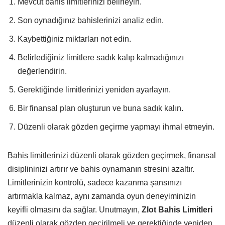
Mevcut bahis limitlerinizi belirleyin.
Son oynadığınız bahislerinizi analiz edin.
Kaybettiğiniz miktarları not edin.
Belirlediğiniz limitlere sadık kalıp kalmadığınızı
değerlendirin.
Gerektiğinde limitlerinizi yeniden ayarlayın.
Bir finansal plan oluşturun ve buna sadık kalın.
Düzenli olarak gözden geçirme yapmayı ihmal etmeyin.
Bahis limitlerinizi düzenli olarak gözden geçirmek, finansal
disiplininizi artırır ve bahis oynamanın stresini azaltır.
Limitlerinizin kontrolü, sadece kazanma şansınızı
artırmakla kalmaz, aynı zamanda oyun deneyiminizin
keyifli olmasını da sağlar. Unutmayın,
Zlot Bahis Limitleri
düzenli olarak gözden geçirilmeli ve gerektiğinde yeniden