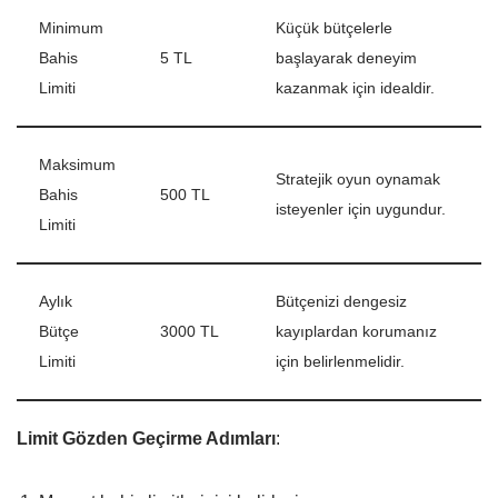
Minimum
Küçük bütçelerle
Bahis
5 TL
başlayarak deneyim
Limiti
kazanmak için idealdir.
Maksimum
Stratejik oyun oynamak
Bahis
500 TL
isteyenler için uygundur.
Limiti
Aylık
Bütçenizi dengesiz
Bütçe
3000 TL
kayıplardan korumanız
Limiti
için belirlenmelidir.
Limit Gözden Geçirme Adımları
: