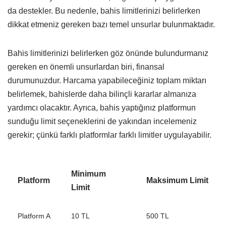
da destekler. Bu nedenle, bahis limitlerinizi belirlerken
dikkat etmeniz gereken bazı temel unsurlar bulunmaktadır.
Bahis limitlerinizi belirlerken göz önünde bulundurmanız
gereken en önemli unsurlardan biri, finansal
durumunuzdur. Harcama yapabileceğiniz toplam miktarı
belirlemek, bahislerde daha bilinçli kararlar almanıza
yardımcı olacaktır. Ayrıca, bahis yaptığınız platformun
sunduğu limit seçeneklerini de yakından incelemeniz
gerekir; çünkü farklı platformlar farklı limitler uygulayabilir.
Minimum
Platform
Maksimum Limit
Limit
Platform A
10 TL
500 TL