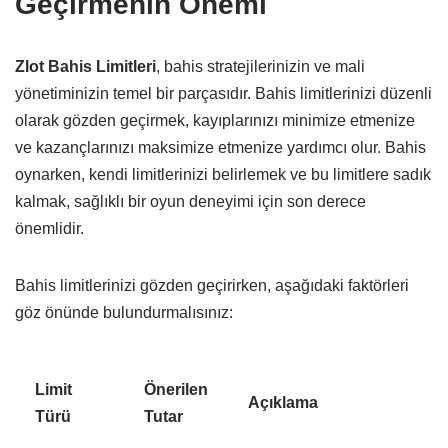
Geçirmenin Önemi
Zlot Bahis Limitleri
, bahis stratejilerinizin ve mali
yönetiminizin temel bir parçasıdır. Bahis limitlerinizi düzenli
olarak gözden geçirmek, kayıplarınızı minimize etmenize
ve kazançlarınızı maksimize etmenize yardımcı olur. Bahis
oynarken, kendi limitlerinizi belirlemek ve bu limitlere sadık
kalmak, sağlıklı bir oyun deneyimi için son derece
önemlidir.
Bahis limitlerinizi gözden geçirirken, aşağıdaki faktörleri
göz önünde bulundurmalısınız:
Limit
Önerilen
Açıklama
Türü
Tutar