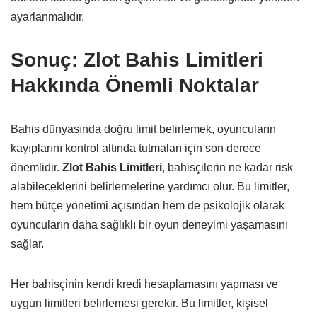
ayarlanmalıdır.
Sonuç: Zlot Bahis Limitleri
Hakkında Önemli Noktalar
Bahis dünyasında doğru limit belirlemek, oyuncuların
kayıplarını kontrol altında tutmaları için son derece
önemlidir.
Zlot Bahis Limitleri
, bahisçilerin ne kadar risk
alabileceklerini belirlemelerine yardımcı olur. Bu limitler,
hem bütçe yönetimi açısından hem de psikolojik olarak
oyuncuların daha sağlıklı bir oyun deneyimi yaşamasını
sağlar.
Her bahisçinin kendi kredi hesaplamasını yapması ve
uygun limitleri belirlemesi gerekir. Bu limitler, kişisel