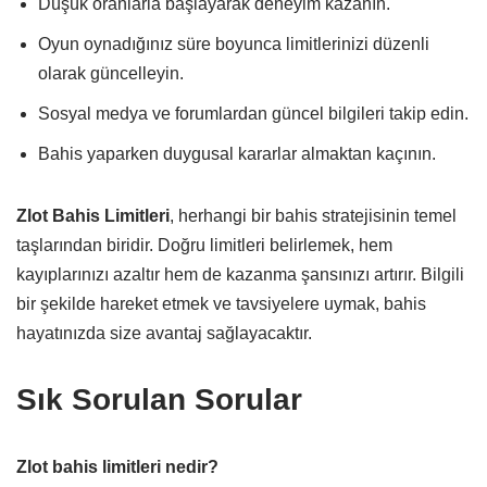
Düşük oranlarla başlayarak deneyim kazanın.
Oyun oynadığınız süre boyunca limitlerinizi düzenli
olarak güncelleyin.
Sosyal medya ve forumlardan güncel bilgileri takip edin.
Bahis yaparken duygusal kararlar almaktan kaçının.
Zlot Bahis Limitleri
, herhangi bir bahis stratejisinin temel
taşlarından biridir. Doğru limitleri belirlemek, hem
kayıplarınızı azaltır hem de kazanma şansınızı artırır. Bilgili
bir şekilde hareket etmek ve tavsiyelere uymak, bahis
hayatınızda size avantaj sağlayacaktır.
Sık Sorulan Sorular
Zlot bahis limitleri nedir?