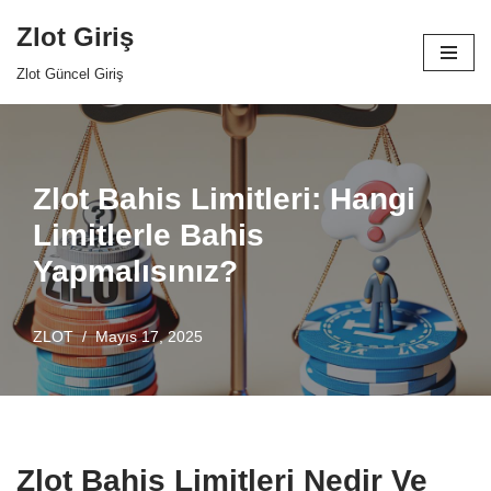
Zlot Giriş
İçeriğe
Zlot Güncel Giriş
geç
Zlot Bahis Limitleri: Hangi
Limitlerle Bahis
Yapmalısınız?
ZLOT
Mayıs 17, 2025
Zlot Bahis Limitleri Nedir Ve