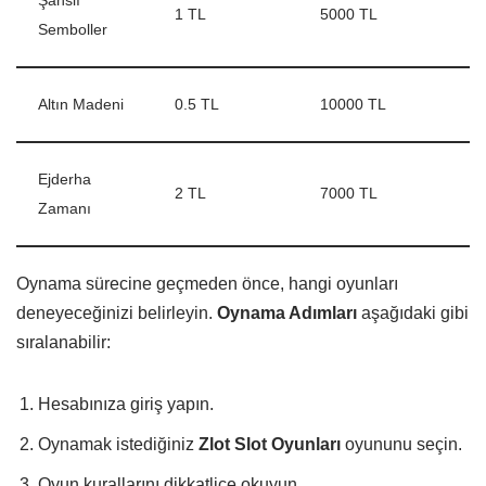
Şanslı
1 TL
5000 TL
Semboller
Altın Madeni
0.5 TL
10000 TL
Ejderha
2 TL
7000 TL
Zamanı
Oynama sürecine geçmeden önce, hangi oyunları
deneyeceğinizi belirleyin.
Oynama Adımları
aşağıdaki gibi
sıralanabilir:
Hesabınıza giriş yapın.
Oynamak istediğiniz
Zlot Slot Oyunları
oyununu seçin.
Oyun kurallarını dikkatlice okuyun.