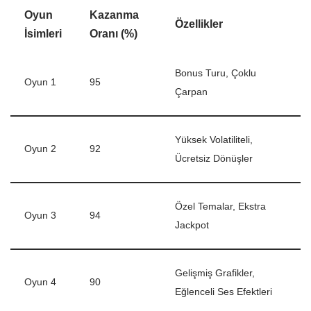
Oyun
Kazanma
Özellikler
İsimleri
Oranı (%)
Bonus Turu, Çoklu
Oyun 1
95
Çarpan
Yüksek Volatiliteli,
Oyun 2
92
Ücretsiz Dönüşler
Özel Temalar, Ekstra
Oyun 3
94
Jackpot
Gelişmiş Grafikler,
Oyun 4
90
Eğlenceli Ses Efektleri