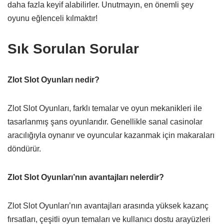
daha fazla keyif alabilirler. Unutmayın, en önemli şey
oyunu eğlenceli kılmaktır!
Sık Sorulan Sorular
Zlot Slot Oyunları nedir?
Zlot Slot Oyunları, farklı temalar ve oyun mekanikleri ile
tasarlanmış şans oyunlarıdır. Genellikle sanal casinolar
aracılığıyla oynanır ve oyuncular kazanmak için makaraları
döndürür.
Zlot Slot Oyunları’nın avantajları nelerdir?
Zlot Slot Oyunları’nın avantajları arasında yüksek kazanç
fırsatları, çeşitli oyun temaları ve kullanıcı dostu arayüzleri