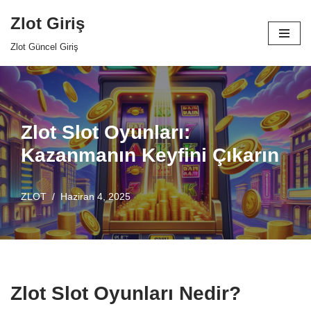
Zlot Giriş
İçeriğe
Zlot Güncel Giriş
geç
Zlot Slot Oyunları:
Kazanmanın Keyfini Çıkarın
ZLOT
Haziran 4, 2025
Zlot Slot Oyunları Nedir?