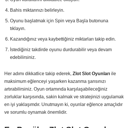
Bahis miktarınızı belirleyin.
Oyunu başlatmak için Spin veya Başla butonuna
tıklayın.
Kazandığınız veya kaybettiğiniz miktarları takip edin.
İstediğiniz takdirde oyunu durdurabilir veya devam
edebilirsiniz.
Her adımı dikkatlice takip ederek,
Zlot Slot Oyunları
ile
maksimum eğlenceyi yaşarken kazanma şansınızı
artırabilirsiniz. Oyun ortamında karşılaşabileceğiniz
zorluklar karşısında, sakin kalmak ve stratejinizi uygulamak
en iyi yaklaşımdır. Unutmayın ki, oyunlar eğlence amaçlıdır
ve sorumlu oynamak önemlidir.