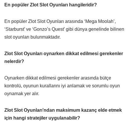
En popüler Zlot Slot Oyunları hangileridir?
En popüler Zlot Slot Oyunları arasında ‘Mega Moolah’,
‘Starburst’ ve ‘Gonzo’s Quest’ gibi dünya genelinde bilinen
slot oyunları bulunmaktadır.
Zlot Slot Oyunları oynarken dikkat edilmesi gerekenler
nelerdir?
Oynarken dikkat edilmesi gerekenler arasında bütçe
kontrolü, oyunun kurallarını iyi anlamak ve sorumlu oyun
oynamak yer alır.
Zlot Slot Oyunları’ndan maksimum kazanç elde etmek
için hangi stratejiler uygulanabilir?