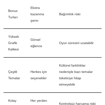
Ekstra
Bonus
kazanma
Bağımlılık riski
Turları
şansı
Yüksek
Görsel
Grafik
Oyun süresini uzatabilir
eğlence
Kalitesi
Kültürel farklılıklar
Çeşitli
Herkes için
nedeniyle bazı temalar
Temalar
seçenekler
tüketiciye hitap
etmeyebilir
Kolay
Her yerden
Kontrolsüz harcama riski