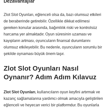
Dezavantajlar
Zlot Slot Oyunları, eğlenceli olsa da, bazı olumsuz etkileri
de beraberinde getirebilir. Özellikle dikkat edilmesi
gereken konular arasında, bağımlılık riski ve kontrolsüz
harcama yer almaktadır. Oyun süresinin uzaması ve
kayıpların artması, oyuncuların finansal durumlarını
olumsuz etkileyebilir. Bu nedenle, oyuncuların sorumlu bir
şekilde oynaması büyük önem taşır.
Zlot Slot Oyunları Nasıl
Oynanır? Adım Adım Kılavuz
Zlot Slot Oyunları
, kullanıcıların oyun keyfini artırmak ve
kazanç sağlamalarına yardımcı olmak amacıyla geliştirilen
eğlenceli ve heyecan verici bir platformdur. Bu oyunlarla