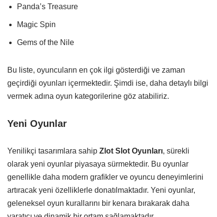
Panda’s Treasure
Magic Spin
Gems of the Nile
Bu liste, oyuncuların en çok ilgi gösterdiği ve zaman
geçirdiği oyunları içermektedir. Şimdi ise, daha detaylı bilgi
vermek adına oyun kategorilerine göz atabiliriz.
Yeni Oyunlar
Yenilikçi tasarımlara sahip
Zlot Slot Oyunları
, sürekli
olarak yeni oyunlar piyasaya sürmektedir. Bu oyunlar
genellikle daha modern grafikler ve oyuncu deneyimlerini
artıracak yeni özelliklerle donatılmaktadır. Yeni oyunlar,
geleneksel oyun kurallarını bir kenara bırakarak daha
yaratıcı ve dinamik bir ortam sağlamaktadır.