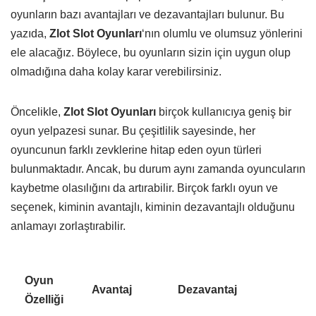
oyunların bazı avantajları ve dezavantajları bulunur. Bu
yazıda,
Zlot Slot Oyunları
‘nın olumlu ve olumsuz yönlerini
ele alacağız. Böylece, bu oyunların sizin için uygun olup
olmadığına daha kolay karar verebilirsiniz.
Öncelikle,
Zlot Slot Oyunları
birçok kullanıcıya geniş bir
oyun yelpazesi sunar. Bu çeşitlilik sayesinde, her
oyuncunun farklı zevklerine hitap eden oyun türleri
bulunmaktadır. Ancak, bu durum aynı zamanda oyuncuların
kaybetme olasılığını da artırabilir. Birçok farklı oyun ve
seçenek, kiminin avantajlı, kiminin dezavantajlı olduğunu
anlamayı zorlaştırabilir.
Oyun
Avantaj
Dezavantaj
Özelliği