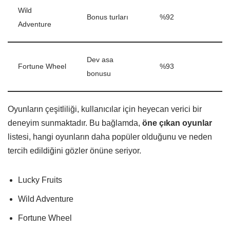
Wild
Bonus turları
%92
Adventure
Dev asa
Fortune Wheel
%93
bonusu
Oyunların çeşitliliği, kullanıcılar için heyecan verici bir
deneyim sunmaktadır. Bu bağlamda,
öne çıkan oyunlar
listesi, hangi oyunların daha popüler olduğunu ve neden
tercih edildiğini gözler önüne seriyor.
Lucky Fruits
Wild Adventure
Fortune Wheel