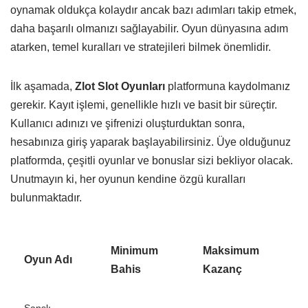
oynamak oldukça kolaydır ancak bazı adımları takip etmek,
daha başarılı olmanızı sağlayabilir. Oyun dünyasına adım
atarken, temel kuralları ve stratejileri bilmek önemlidir.
İlk aşamada,
Zlot Slot Oyunları
platformuna kaydolmanız
gerekir. Kayıt işlemi, genellikle hızlı ve basit bir süreçtir.
Kullanıcı adınızı ve şifrenizi oluşturduktan sonra,
hesabınıza giriş yaparak başlayabilirsiniz. Üye olduğunuz
platformda, çeşitli oyunlar ve bonuslar sizi bekliyor olacak.
Unutmayın ki, her oyunun kendine özgü kuralları
bulunmaktadır.
Minimum
Maksimum
Oyun Adı
Bahis
Kazanç