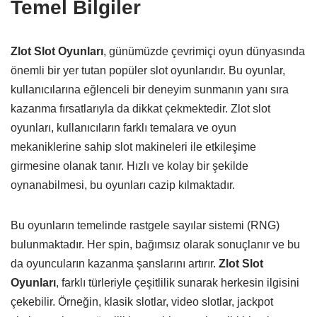
Temel Bilgiler
Zlot Slot Oyunları
, günümüzde çevrimiçi oyun dünyasında
önemli bir yer tutan popüler slot oyunlarıdır. Bu oyunlar,
kullanıcılarına eğlenceli bir deneyim sunmanın yanı sıra
kazanma fırsatlarıyla da dikkat çekmektedir. Zlot slot
oyunları, kullanıcıların farklı temalara ve oyun
mekaniklerine sahip slot makineleri ile etkileşime
girmesine olanak tanır. Hızlı ve kolay bir şekilde
oynanabilmesi, bu oyunları cazip kılmaktadır.
Bu oyunların temelinde rastgele sayılar sistemi (RNG)
bulunmaktadır. Her spin, bağımsız olarak sonuçlanır ve bu
da oyuncuların kazanma şanslarını artırır.
Zlot Slot
Oyunları
, farklı türleriyle çeşitlilik sunarak herkesin ilgisini
çekebilir. Örneğin, klasik slotlar, video slotlar, jackpot