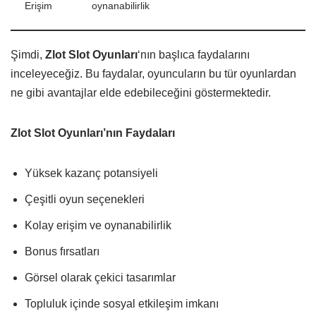
Erişim
oynanabilirlik
Şimdi,
Zlot Slot Oyunları
‘nın başlıca faydalarını
inceleyeceğiz. Bu faydalar, oyuncuların bu tür oyunlardan
ne gibi avantajlar elde edebileceğini göstermektedir.
Zlot Slot Oyunları’nın Faydaları
Yüksek kazanç potansiyeli
Çeşitli oyun seçenekleri
Kolay erişim ve oynanabilirlik
Bonus fırsatları
Görsel olarak çekici tasarımlar
Topluluk içinde sosyal etkileşim imkanı