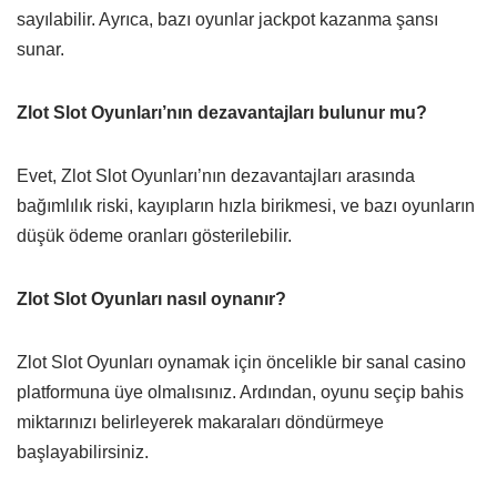
sayılabilir. Ayrıca, bazı oyunlar jackpot kazanma şansı
sunar.
Zlot Slot Oyunları’nın dezavantajları bulunur mu?
Evet, Zlot Slot Oyunları’nın dezavantajları arasında
bağımlılık riski, kayıpların hızla birikmesi, ve bazı oyunların
düşük ödeme oranları gösterilebilir.
Zlot Slot Oyunları nasıl oynanır?
Zlot Slot Oyunları oynamak için öncelikle bir sanal casino
platformuna üye olmalısınız. Ardından, oyunu seçip bahis
miktarınızı belirleyerek makaraları döndürmeye
başlayabilirsiniz.