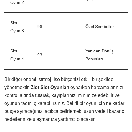
Oyun 2
Slot
96
Özel Semboller
Oyun 3
Slot
Yeniden Dönüş
93
Oyun 4
Bonusları
Bir diğer önemli strateji ise bütçenizi etkili bir şekilde
yönetmektir.
Zlot Slot Oyunları
oynarken harcamalarınızı
kontrol altında tutarak, kayıplarınızı minimize edebilir ve
oyunun tadını çıkarabilirsiniz. Belirli bir oyun için ne kadar
bütçe ayıracağınızı açıkça belirlemek, uzun vadeli kazanç
hedeflerinize ulaşmanıza yardımcı olacaktır.