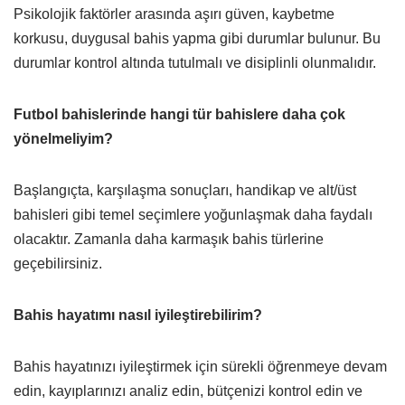
Psikolojik faktörler arasında aşırı güven, kaybetme
korkusu, duygusal bahis yapma gibi durumlar bulunur. Bu
durumlar kontrol altında tutulmalı ve disiplinli olunmalıdır.
Futbol bahislerinde hangi tür bahislere daha çok
yönelmeliyim?
Başlangıçta, karşılaşma sonuçları, handikap ve alt/üst
bahisleri gibi temel seçimlere yoğunlaşmak daha faydalı
olacaktır. Zamanla daha karmaşık bahis türlerine
geçebilirsiniz.
Bahis hayatımı nasıl iyileştirebilirim?
Bahis hayatınızı iyileştirmek için sürekli öğrenmeye devam
edin, kayıplarınızı analiz edin, bütçenizi kontrol edin ve