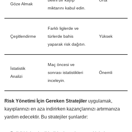
belirli bir kayıp
Orta
Göze Almak
miktarını kabul edin.
Farklı liglerde ve
Çeşitlendirme
türlerde bahis
Yüksek
yaparak risk dağıtın.
Maç öncesi ve
İstatistik
sonrası istatistikleri
Önemli
Analizi
inceleyin.
Risk Yönetimi İçin Gereken Stratejiler
uygulamak,
kayıplarınızı en aza indirirken kazançlarınızı artırmanıza
yardım edecektir. Bu stratejiler şunlardır: