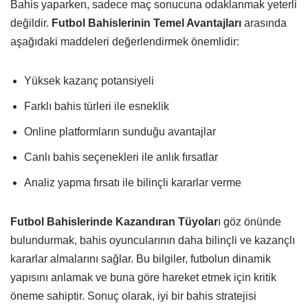
Bahis yaparken, sadece maç sonucuna odaklanmak yeterli
değildir.
Futbol Bahislerinin Temel Avantajları
arasında
aşağıdaki maddeleri değerlendirmek önemlidir:
Yüksek kazanç potansiyeli
Farklı bahis türleri ile esneklik
Online platformların sunduğu avantajlar
Canlı bahis seçenekleri ile anlık fırsatlar
Analiz yapma fırsatı ile bilinçli kararlar verme
Futbol Bahislerinde Kazandıran Tüyolar
ı göz önünde
bulundurmak, bahis oyuncularının daha bilinçli ve kazançlı
kararlar almalarını sağlar. Bu bilgiler, futbolun dinamik
yapısını anlamak ve buna göre hareket etmek için kritik
öneme sahiptir. Sonuç olarak, iyi bir bahis stratejisi