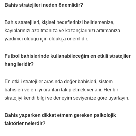
Bahis stratejileri neden önemlidir?
Bahis stratejileri, kişisel hedeflerinizi belirlemenize,
kayıplarınızı azaltmanıza ve kazançlarınızı artırmanıza
yardımcı olduğu için oldukça önemlidir.
Futbol bahislerinde kullanabileceğim en etkili stratejiler
hangileridir?
En etkili stratejiler arasında değer bahisleri, sistem
bahisleri ve en iyi oranları takip etmek yer alır. Her bir
stratejiyi kendi bilgi ve deneyim seviyenize göre uyarlayın.
Bahis yaparken dikkat etmem gereken psikolojik
faktörler nelerdir?