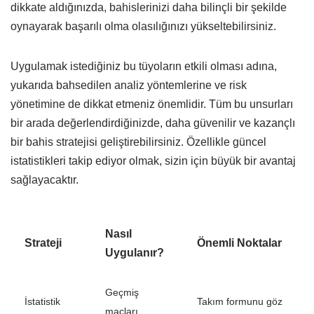
dikkate aldığınızda, bahislerinizi daha bilinçli bir şekilde
oynayarak başarılı olma olasılığınızı yükseltebilirsiniz.
Uygulamak istediğiniz bu tüyoların etkili olması adına,
yukarıda bahsedilen analiz yöntemlerine ve risk
yönetimine de dikkat etmeniz önemlidir. Tüm bu unsurları
bir arada değerlendirdiğinizde, daha güvenilir ve kazançlı
bir bahis stratejisi geliştirebilirsiniz. Özellikle güncel
istatistikleri takip ediyor olmak, sizin için büyük bir avantaj
sağlayacaktır.
Nasıl
Strateji
Önemli Noktalar
Uygulanır?
Geçmiş
İstatistik
Takım formunu göz
maçları