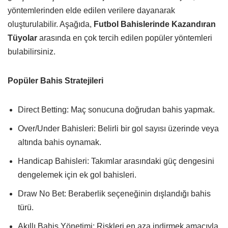
yöntemlerinden elde edilen verilere dayanarak
oluşturulabilir. Aşağıda,
Futbol Bahislerinde Kazandıran
Tüyolar
arasında en çok tercih edilen popüler yöntemleri
bulabilirsiniz.
Popüler Bahis Stratejileri
Direct Betting: Maç sonucuna doğrudan bahis yapmak.
Over/Under Bahisleri: Belirli bir gol sayısı üzerinde veya
altında bahis oynamak.
Handicap Bahisleri: Takımlar arasındaki güç dengesini
dengelemek için ek gol bahisleri.
Draw No Bet: Beraberlik seçeneğinin dışlandığı bahis
türü.
Akıllı Bahis Yönetimi: Riskleri en aza indirmek amacıyla