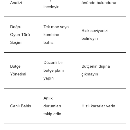
Analizi
önünde bulundurun
inceleyin
Doğru
Tek maç veya
Risk seviyenizi
Oyun Türü
kombine
belirleyin
Seçimi
bahis
Düzenli bir
Bütçe
Bütçenin dışına
bütçe planı
Yönetimi
çıkmayın
yapın
Anlık
Canlı Bahis
durumları
Hızlı kararlar verin
takip edin