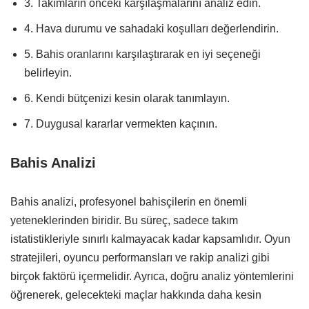
3. Takımların önceki karşılaşmalarını analiz edin.
4. Hava durumu ve sahadaki koşulları değerlendirin.
5. Bahis oranlarını karşılaştırarak en iyi seçeneği
belirleyin.
6. Kendi bütçenizi kesin olarak tanımlayın.
7. Duygusal kararlar vermekten kaçının.
Bahis Analizi
Bahis analizi, profesyonel bahisçilerin en önemli
yeteneklerinden biridir. Bu süreç, sadece takım
istatistikleriyle sınırlı kalmayacak kadar kapsamlıdır. Oyun
stratejileri, oyuncu performansları ve rakip analizi gibi
birçok faktörü içermelidir. Ayrıca, doğru analiz yöntemlerini
öğrenerek, gelecekteki maçlar hakkında daha kesin