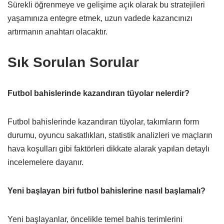
Sürekli öğrenmeye ve gelişime açık olarak bu stratejileri
yaşamınıza entegre etmek, uzun vadede kazancınızı
artırmanın anahtarı olacaktır.
Sık Sorulan Sorular
Futbol bahislerinde kazandıran tüyolar nelerdir?
Futbol bahislerinde kazandıran tüyolar, takımların form
durumu, oyuncu sakatlıkları, statistik analizleri ve maçların
hava koşulları gibi faktörleri dikkate alarak yapılan detaylı
incelemelere dayanır.
Yeni başlayan biri futbol bahislerine nasıl başlamalı?
Yeni başlayanlar, öncelikle temel bahis terimlerini