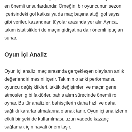
en önemli unsurlardandır. Örneğin, bir oyuncunun sezon
içerisindeki gol katkısı ya da maç başına attığı gol sayısı
gibi veriler, kazandıran tüyolar arasında yer alır. Ayrıca,
takım istatistikleri de maçın gidişatına dair önemli ipuçları
sunar.
Oyun İçi Analiz
Oyun içi analiz, maç sırasında gerçekleşen olayların anlık
değerlendirilmesini içerir. Takımın o anki performansı,
oyuncu değişiklikleri, taktik değişimleri ve maçın genel
atmosferi gibi faktörler, bahis alım sürecinde önemli rol
oynar. Bu tür analizler, bahisçilerin daha hızlı ve daha
sağlıklı kararlar almalarına olanak tanır. Oyun içi analizlerin
etkili bir şekilde kullanılması, uzun vadede kazanç
sağlamak için hayati önem taşır.