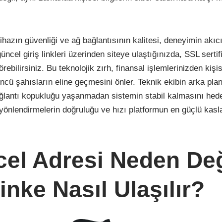
ihazın güvenliği ve ağ bağlantısının kalitesi, deneyimin akıc
üncel giriş linkleri üzerinden siteye ulaştığınızda, SSL sertif
örebilirsiniz. Bu teknolojik zırh, finansal işlemlerinizden kiş
üncü şahısların eline geçmesini önler. Teknik ekibin arka plan
ağlantı kopukluğu yaşanmadan sistemin stabil kalmasını hedefl
, yönlendirmelerin doğruluğu ve hızı platformun en güçlü kasl
cel Adresi Neden De
inke Nasıl Ulaşılır?