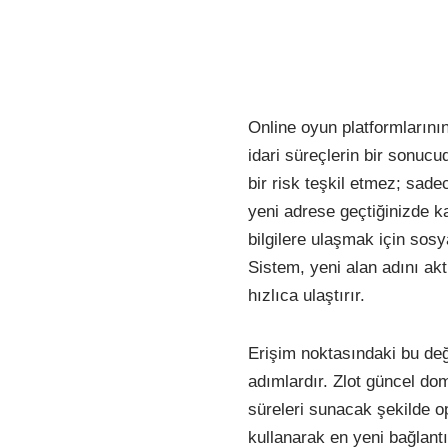
Online oyun platformlarını
idari süreçlerin bir sonucu
bir risk teşkil etmez; sade
yeni adrese geçtiğinizde 
bilgilere ulaşmak için sosy
Sistem, yeni alan adını akti
hızlıca ulaştırır.
Erişim noktasındaki bu deği
adımlardır. Zlot güncel do
süreleri sunacak şekilde op
kullanarak en yeni bağlantı