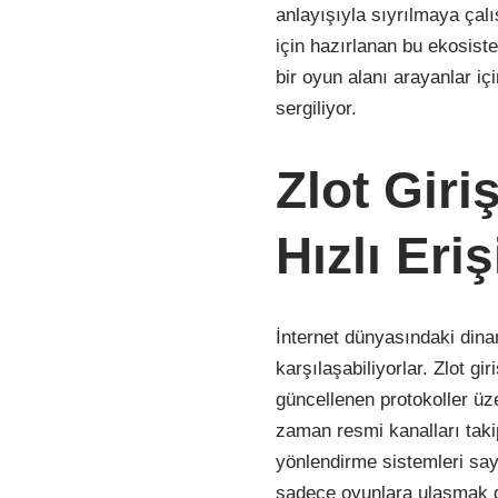
anlayışıyla sıyrılmaya çalı
için hazırlanan bu ekosist
bir oyun alanı arayanlar i
sergiliyor.
Zlot Giri
Hızlı Eri
İnternet dünyasındaki dina
karşılaşabiliyorlar. Zlot g
güncellenen protokoller üz
zaman resmi kanalları takip
yönlendirme sistemleri say
sadece oyunlara ulaşmak de