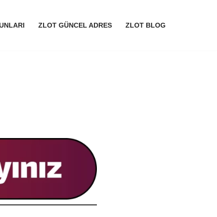
RUNLARI
ZLOT GÜNCEL ADRES
ZLOT BLOG