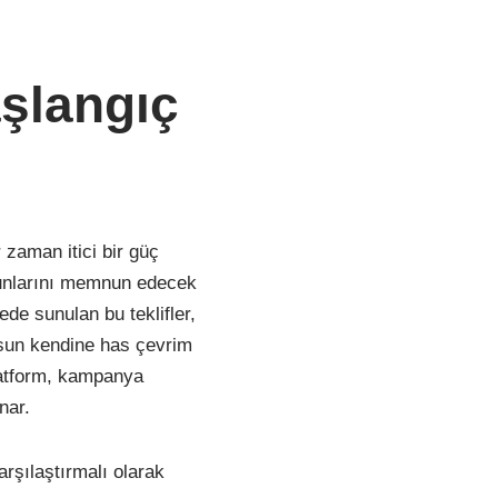
aşlangıç
zaman itici bir güç
tkunlarını memnun edecek
ede sunulan bu teklifler,
nusun kendine has çevrim
platform, kampanya
nar.
arşılaştırmalı olarak