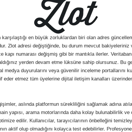
n karşılaştığı en büyük zorluklardan biri olan adres güncell
dur. Zlot adresi değiştiğinde, bu durum mevcut bakiyeleriniz 
ce kapı numarası değişmiş gibi bir mantıkla ilerler. Veritaba
kaldığınız yerden devam etme lüksüne sahip olursunuz. Bu ge
al medya duyurularını veya güvenilir inceleme portallarını ku
f eder etmez tüm üyelerine dijital iletişim kanalları üzerinden
şimler, aslında platformun sürekliliğini sağlamak adına atıla
main yapısı, arama motorlarında daha kolay bulunabilirlik ve
timize edilir. Kullanıcılar, tarayıcılarının önbelleğini temizl
nın aktif olup olmadığını kolayca test edebilirler. Profesyo