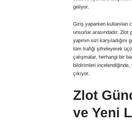
geliyor.
Giriş yaparken kullanılan c
unsurlar arasındadır. Zlot g
yapının sizi karşıladığını g
tüm trafiği şifreleyerek üç
çalışmalar, herhangi bir b
bildirimleri incelendiğinde
çıkıyor.
Zlot Gün
ve Yeni L