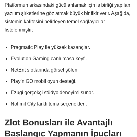
Platformun arkasındaki gücü anlamak için iş birliği yapılan
yazılım şirketlerine göz atmak büyük bir fikir verir. Aşağıda,
sistemin kalitesini belirleyen temel sağlayıcılar
listelenmiştir:
Pragmatic Play ile yüksek kazançlar.
Evolution Gaming canlı masa keyfi.
NetEnt slotlarında görsel şölen.
Play’n GO mobil oyun desteği.
Ezugi gerçekçi stüdyo deneyimi sunar.
Nolimit City farklı tema seçenekleri.
Zlot Bonusları ile Avantajlı
Başlangıç Yapmanın İpuçları