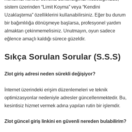
sistem üzerinden “Limit Koyma” veya “Kendini
Uzaklaştırma” özelliklerini kullanabilirsiniz. Eğer bu durum
bir bağımlılığa dönüşmeye başlarsa, profesyonel yardım
almaktan çekinmemelisiniz. Unutmayın, oyun sadece
eğlence amaçlı kaldığı sürece güzeldir.
Sıkça Sorulan Sorular (S.S.S)
Zlot giriş adresi neden sürekli değişiyor?
İnternet üzerindeki erişim düzenlemeleri ve teknik
optimizasyonlar nedeniyle adresler güncellenmektedir. Bu,
kesintisiz hizmet vermek adına yapılan rutin bir işlemdir.
Zlot güncel giriş linkini en güvenli nereden bulabilirim?