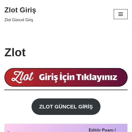
Zlot Giriş
İçeriğe
Zlot Güncel Giriş
geç
Zlot
ZLOT GÜNCEL GİRİŞ
Editör Puanı /