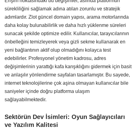
Erişim noktasındaki bu değişimler, aslında platformun
sürekliliğini sağlamak adına atılan zorunlu ve stratejik
adımlardır. Zlot güncel domain yapısı, arama motorlarında
daha kolay bulunabilirlik ve daha hızlı yüklenme süreleri
sunacak şekilde optimize edilir. Kullanıcılar, tarayıcılarının
önbelleğini temizleyerek veya gizli sekme kullanarak en
yeni bağlantının aktif olup olmadığını kolayca test
edebilirler. Profesyonel yönetim kadrosu, adres
değişimlerinin yarattığı kafa karışıklığını gidermek için basit
ve anlaşılır yönlendirme sayfaları tasarlamıştır. Bu sayede,
internet teknolojilerine çok aşina olmayan kullanıcılar bile
saniyeler içinde doğru platforma ulaşım
sağlayabilmektedir.
Sektörün Dev İsimleri: Oyun Sağlayıcıları
ve Yazılım Kalitesi