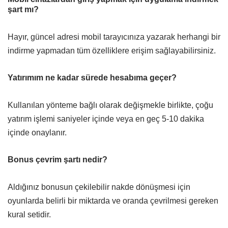
şart mı?
Hayır, güncel adresi mobil tarayıcınıza yazarak herhangi bir
indirme yapmadan tüm özelliklere erişim sağlayabilirsiniz.
Yatırımım ne kadar sürede hesabıma geçer?
Kullanılan yönteme bağlı olarak değişmekle birlikte, çoğu
yatırım işlemi saniyeler içinde veya en geç 5-10 dakika
içinde onaylanır.
Bonus çevrim şartı nedir?
Aldığınız bonusun çekilebilir nakde dönüşmesi için
oyunlarda belirli bir miktarda ve oranda çevrilmesi gereken
kural setidir.