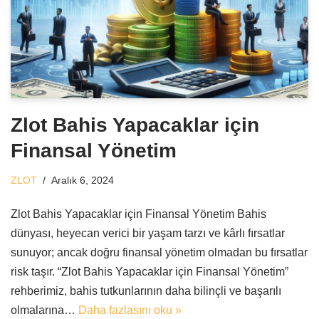
Zlot Bahis Yapacaklar için
Finansal Yönetim
ZLOT
Aralık 6, 2024
Zlot Bahis Yapacaklar için Finansal Yönetim Bahis
dünyası, heyecan verici bir yaşam tarzı ve kârlı fırsatlar
sunuyor; ancak doğru finansal yönetim olmadan bu fırsatlar
risk taşır. “Zlot Bahis Yapacaklar için Finansal Yönetim”
rehberimiz, bahis tutkunlarının daha bilinçli ve başarılı
olmalarına…
Daha fazlasını oku »