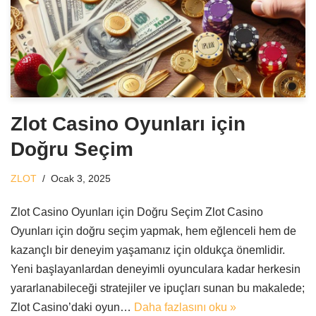
Zlot Casino Oyunları için
Doğru Seçim
ZLOT
Ocak 3, 2025
Zlot Casino Oyunları için Doğru Seçim Zlot Casino
Oyunları için doğru seçim yapmak, hem eğlenceli hem de
kazançlı bir deneyim yaşamanız için oldukça önemlidir.
Yeni başlayanlardan deneyimli oyunculara kadar herkesin
yararlanabileceği stratejiler ve ipuçları sunan bu makalede;
Zlot Casino’daki oyun…
Daha fazlasını oku »