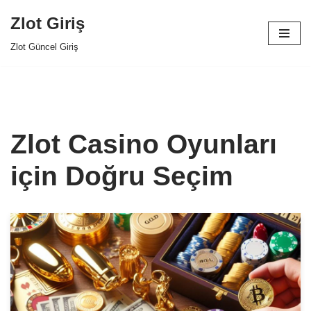
Zlot Giriş
İçeriğe
Zlot Güncel Giriş
geç
Zlot Casino Oyunları
için Doğru Seçim