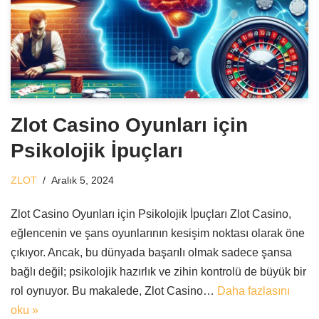
Zlot Casino Oyunları için
Psikolojik İpuçları
ZLOT
Aralık 5, 2024
Zlot Casino Oyunları için Psikolojik İpuçları Zlot Casino,
eğlencenin ve şans oyunlarının kesişim noktası olarak öne
çıkıyor. Ancak, bu dünyada başarılı olmak sadece şansa
bağlı değil; psikolojik hazırlık ve zihin kontrolü de büyük bir
rol oynuyor. Bu makalede, Zlot Casino…
Daha fazlasını
oku »