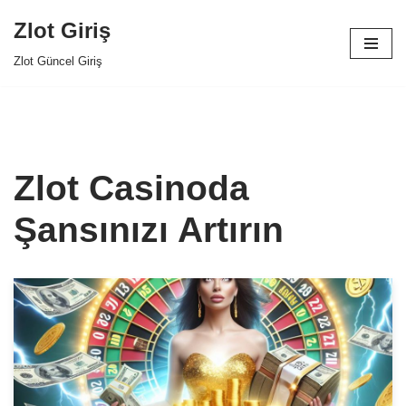
Zlot Giriş
İçeriğe
Zlot Güncel Giriş
geç
Zlot Casinoda
Şansınızı Artırın