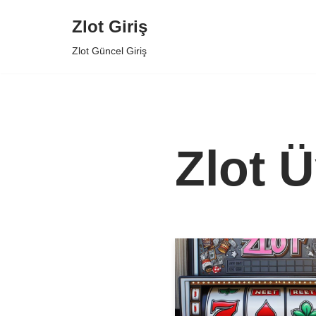
Zlot Giriş
İçeriğe
Zlot Güncel Giriş
geç
Zlot Ü