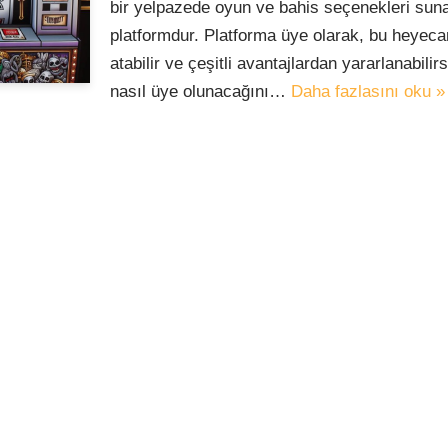
bir yelpazede oyun ve bahis seçenekleri suna
platformdur. Platforma üye olarak, bu heyec
atabilir ve çeşitli avantajlardan yararlanabili
nasıl üye olunacağını…
Daha fazlasını oku »