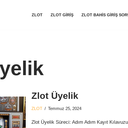
ZLOT
ZLOT GIRIŞ
ZLOT BAHIS GIRIŞ SO
yelik
Zlot Üyelik
ZLOT
Temmuz 25, 2024
Zlot Üyelik Süreci: Adım Adım Kayıt Kılavuzu 