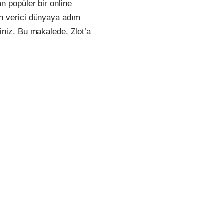
n popüler bir online
an verici dünyaya adım
rsiniz. Bu makalede, Zlot’a