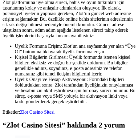
Zlot platformuna üye olma süreci, bahis ve oyun tutkunları için
tasarlanmış kolay ve anlaşılır adımlardan oluşuyor. İlk olarak,
potansiyel üyelerin yapması gereken, Zlot’un güncel web adresine
erişim sağlamaktır. Bu, özellikle online bahis sitelerinin adreslerinin
sık sık değişebilmesi nedeniyle önemli konudur. Güncel adrese
ulaştıktan sonra, adım adım aşağıda listelenen süreci takip ederek
üyelik işlemlerini başarıyla tamamlayabilirsiniz:
Üyelik Formuna Erişim: Zlot’un ana sayfasında yer alan “Üye
Ol” butonuna tıklayarak üyelik formuna erişin.
Kişisel Bilgilerin Girilmesi: Üyelik formunda istenen kişisel
bilgileri eksiksiz ve doğru bir şekilde doldurun. Bu bilgiler
genellikle adınız, soyadınız, e-posta adresiniz ve telefon
numaranız gibi temel iletişim bilgilerini içerir.
Üyelik Onayı ve Hesap Aktivasyonu: Formdaki bilgileri
doldurduktan sonra, Zlot tarafından üyeliğinizin onaylanması
ve hesabınızın aktifleştirilmesi için bir onay süreci bulunur. Bu
süreç, e-posta veya SMS yoluyla bir aktivasyon linki veya
kodu gönderilerek gerçekleştirilebilir.
Etiketler:
Zlot Casino Sitesi
“Zlot Casino Sitesi” hakkında 2 yorum