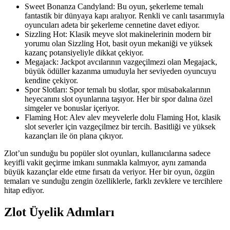
Sweet Bonanza Candyland: Bu oyun, şekerleme temalı
fantastik bir dünyaya kapı aralıyor. Renkli ve canlı tasarımıyla
oyuncuları adeta bir şekerleme cennetine davet ediyor.
Sizzling Hot: Klasik meyve slot makinelerinin modern bir
yorumu olan Sizzling Hot, basit oyun mekaniği ve yüksek
kazanç potansiyeliyle dikkat çekiyor.
Megajack: Jackpot avcılarının vazgeçilmezi olan Megajack,
büyük ödüller kazanma umuduyla her seviyeden oyuncuyu
kendine çekiyor.
Spor Slotları: Spor temalı bu slotlar, spor müsabakalarının
heyecanını slot oyunlarına taşıyor. Her bir spor dalına özel
simgeler ve bonuslar içeriyor.
Flaming Hot: Alev alev meyvelerle dolu Flaming Hot, klasik
slot severler için vazgeçilmez bir tercih. Basitliği ve yüksek
kazançları ile ön plana çıkıyor.
Zlot’un sunduğu bu popüler slot oyunları, kullanıcılarına sadece
keyifli vakit geçirme imkanı sunmakla kalmıyor, aynı zamanda
büyük kazançlar elde etme fırsatı da veriyor. Her bir oyun, özgün
temaları ve sunduğu zengin özelliklerle, farklı zevklere ve tercihlere
hitap ediyor.
Zlot Üyelik Adımları